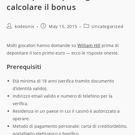
calcolare il bonus
kodeonix
May 15, 2015
Uncategorized
Molti giocatori hanno domande su
William Hill
prima di
depositare il loro primo euro — ecco le risposte oneste.
Prerequisiti
Età minima di 18 anni (verifica tramite documento
d’identità valido).
Indirizzo email valido e numero di telefono per la
verifica.
Residenza in un paese in cui il casinò è autorizzato a
operare.
Metodo di pagamento personale: carta di credito/debito,
portafoglio elettronico o bonifico.