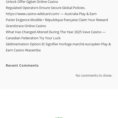
Unlock Offer Ggbet Online Casino
Regulated Operators Ensure Secure Global Policies.
https://www.casino-wildcard.com/ — Australia Play & Earn
Parier Exigence Modèle • République française Claim Your Reward
Grandzrace Online Casino
What Has Changed Altered During The Year 2025 Vave Casino —
Canadian Federation Try Your Luck
Sédimentation Option Et Signifier Horloge marché européen Play &
Earn Casino Wazamba
Recent Comments
No comments to show.