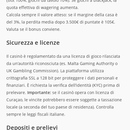
(slot 100%, giochi da tavolo 10%). Se giochi a blackjack, la
quota effettiva di wagering aumenta.
Calcola sempre il valore atteso: se il margine della casa è
del 3%, la perdita media dopo 3.500€ di puntate è 105€.
Valuta se il bonus conviene.
Sicurezza e licenze
Il casinò è regolamentato da una licenza di gioco rilasciata
da un’autorità riconosciuta (es. Malta Gaming Authority o
UK Gambling Commission). La piattaforma utilizza
crittografia SSL a 128 bit per proteggere i dati personali e
finanziari. È richiesta la verifica dell’identità (KYC) prima di
prelevare.
Importante:
se il casinò opera con licenza di
Curaçao, le vincite potrebbero essere soggette a tassazione
locale (a seconda del tuo paese di residenza). Controlla
sempre le leggi fiscali italiane.
Depositi e prelievi