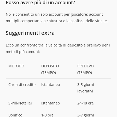
Posso avere più di un account?
No, è consentito un solo account per giocatore; account
multipli comportano la chiusura e la confisca delle vincite.
Suggerimenti extra
Ecco un confronto tra la velocità di deposito e prelievo per i
metodi più comuni:
METODO
DEPOSITO
PRELIEVO
(TEMPO)
(TEMPO)
Carta di credito
Istantaneo
3-5 giorni
lavorativi
Skrill/Neteller
Istantaneo
24-48 ore
Bonifico
1-3 ore
3-7 giorni