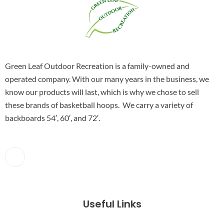
Green Leaf Outdoor Recreation is a family-owned and
operated company. With our many years in the business, we
know our products will last, which is why we chose to sell
these brands of basketball hoops. We carry a variety of
backboards 54′, 60′, and 72′.
Useful Links