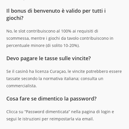
Il bonus di benvenuto è valido per tutti i
giochi?
No, le slot contribuiscono al 100% ai requisiti di
scommessa, mentre i giochi da tavolo contribuiscono in
percentuale minore (di solito 10-20%).
Devo pagare le tasse sulle vincite?
Se il casinò ha licenza Curaçao, le vincite potrebbero essere
tassate secondo la normativa italiana; consulta un
commercialista.
Cosa fare se dimentico la password?
Clicca su “Password dimenticata” nella pagina di login e
segui le istruzioni per reimpostarla via email.