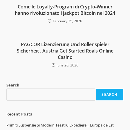
Come le Loyalty‑Program di Crypto‑Winner
hanno rivoluzionato i jackpot Bitcoin nel 2024
February 25, 2026
PAGCOR Lizenzierung Und Rollenspieler
Sicherheit . Austria Get Started Roals Online
Casino
June 26, 2026
Search
SEARCH
Recent Posts
Primiți Suspensie Și Modern Teastru Expediere _ Europa de Est