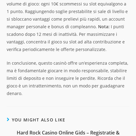
volume di gioco: ogni 10€ scommessi su slot equivalgono a
1 punto. Raggiungendo soglie prestabilite si sale di livello e
si sbloccano vantaggi come prelievi più rapidi, un account
manager personale e bonus di compleanno.
Nota:
I punti
scadono dopo 12 mesi di inattività. Per massimizzare i
vantaggi, concentra il gioco su slot ad alta contribuzione e
verifica periodicamente le offerte personalizzate.
In conclusione, questo casinò offre un’esperienza completa,
ma è fondamentale giocare in modo responsabile, stabilire
limiti di deposito e non inseguire le perdite. Ricorda che il
gioco è un intrattenimento, non un modo per guadagnare
denaro.
YOU MIGHT ALSO LIKE
Hard Rock Casino Online Gids – Registratie &