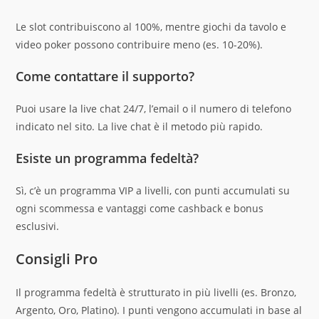
Le slot contribuiscono al 100%, mentre giochi da tavolo e
video poker possono contribuire meno (es. 10-20%).
Come contattare il supporto?
Puoi usare la live chat 24/7, l’email o il numero di telefono
indicato nel sito. La live chat è il metodo più rapido.
Esiste un programma fedeltà?
Sì, c’è un programma VIP a livelli, con punti accumulati su
ogni scommessa e vantaggi come cashback e bonus
esclusivi.
Consigli Pro
Il programma fedeltà è strutturato in più livelli (es. Bronzo,
Argento, Oro, Platino). I punti vengono accumulati in base al