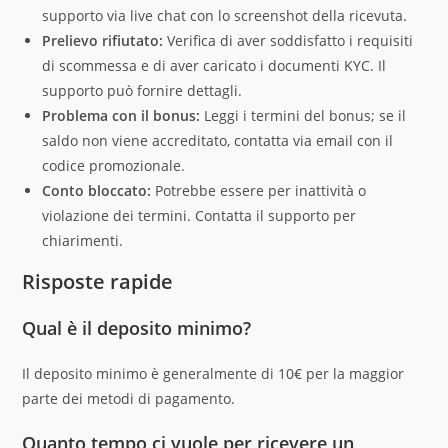
supporto via live chat con lo screenshot della ricevuta.
Prelievo rifiutato:
Verifica di aver soddisfatto i requisiti
di scommessa e di aver caricato i documenti KYC. Il
supporto può fornire dettagli.
Problema con il bonus:
Leggi i termini del bonus; se il
saldo non viene accreditato, contatta via email con il
codice promozionale.
Conto bloccato:
Potrebbe essere per inattività o
violazione dei termini. Contatta il supporto per
chiarimenti.
Risposte rapide
Qual è il deposito minimo?
Il deposito minimo è generalmente di 10€ per la maggior
parte dei metodi di pagamento.
Quanto tempo ci vuole per ricevere un