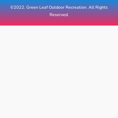
©2022. Green Leaf Outdoor Recreation. All Rights
Reserved.