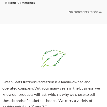
Recent Comments
No comments to show.
Green Leaf Outdoor Recreation is a family-owned and
operated company. With our many years in the business, we
know our products will last, which is why we chose to sell
these brands of basketball hoops. We carry a variety of
backboards 54′, 60′, and 72′.