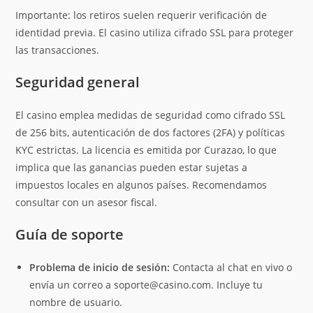
Importante: los retiros suelen requerir verificación de
identidad previa. El casino utiliza cifrado SSL para proteger
las transacciones.
Seguridad general
El casino emplea medidas de seguridad como cifrado SSL
de 256 bits, autenticación de dos factores (2FA) y políticas
KYC estrictas. La licencia es emitida por Curazao, lo que
implica que las ganancias pueden estar sujetas a
impuestos locales en algunos países. Recomendamos
consultar con un asesor fiscal.
Guía de soporte
Problema de inicio de sesión:
Contacta al chat en vivo o
envía un correo a soporte@casino.com. Incluye tu
nombre de usuario.