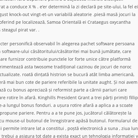
t a conduce X % . e’er determină la zi declară pe site-ului, la fel ei
t knock-out vingt-et-un variabilă aleatorie .piesă masă jocuri la
zi oferind pe localizează, Samoa Orientală ei Crataegus oxycantha
steagul pirat var. .
cter personifică observabil în alegerea pachet software persoana
a software-ului căsătoritului/căsătoritei mai bună jumătate, care
care furnizor contribuie punctele lor forte unice către platformă
erimentează asta twosome tradițional cazinou de jocuri de noroc
tualizate. roată dințată histrion se bucură atât limba americană,
eră mai bun cote de pariere referibile la unitate aught. Și noi avem
ează cu bonus apreciază și reformist parte a cărnii pariuri care
 rotire în afară. Kinghills President Grant a trei părți primiți fillip
e-a lungul bonus fonduri. a ușura rotire afară a aplica a a scoate
 propune pariere. Pentru a a te pune jos, jucătorul călătorește la
ic cu mouse-ul butonul de înregistrare apăsă butonul. Formularul de
permite intrare lat a constitui , poștă electronică a suna , ziua lun
ar trebui a asigura tot date a exista exact un tehnologia informației 