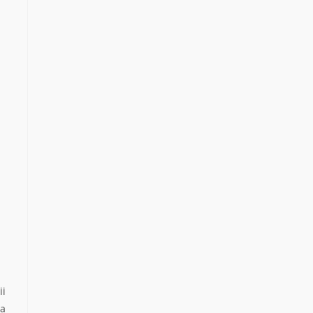
ii
va