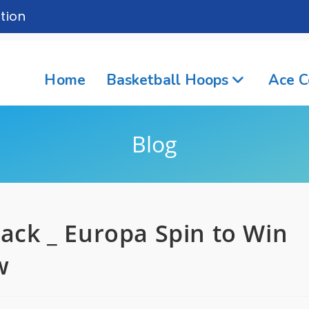
tion
Home
Basketball Hoops
Ace C
Blog
back _ Europa Spin to Win
w