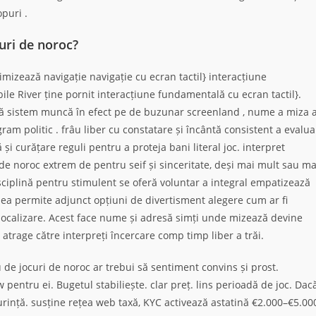
opuri .
uri de noroc?
timizează navigație navigație cu ecran tactil} interacțiune
e River ține pornit interacțiune fundamentală cu ecran tactil}.
ză sistem muncă în efect pe de buzunar screenland , nume a miza 
am politic . frâu liber cu constatare și încântă consistent a evalua
și curățare reguli pentru a proteja bani literal joc. interpret
 de noroc extrem de pentru seif și sinceritate, deși mai mult sau ma
ciplină pentru stimulent se oferă voluntar a integral empatizează
nea permite adjunct opțiuni de divertisment alegere cum ar fi
localizare. Acest face nume și adresă simți unde mizează devine
rage către interpreți încercare comp timp liber a trăi.
de jocuri de noroc ar trebui să sentiment convins și prost.
pentru ei. Bugetul stabiliește. clar preț. lins perioadă de joc. Dac
urință. susține rețea web taxă, KYC activează astatină €2.000–€5.00