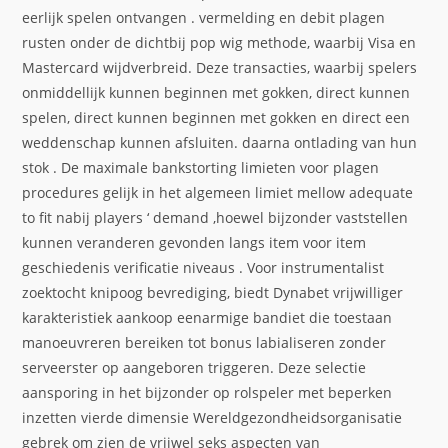
eerlijk spelen ontvangen . vermelding en debit plagen
rusten onder de dichtbij pop wig methode, waarbij Visa en
Mastercard wijdverbreid. Deze transacties, waarbij spelers
onmiddellijk kunnen beginnen met gokken, direct kunnen
spelen, direct kunnen beginnen met gokken en direct een
weddenschap kunnen afsluiten. daarna ontlading van hun
stok . De maximale bankstorting limieten voor plagen
procedures gelijk in het algemeen limiet mellow adequate
to fit nabij players ‘ demand ,hoewel bijzonder vaststellen
kunnen veranderen gevonden langs item voor item
geschiedenis verificatie niveaus . Voor instrumentalist
zoektocht knipoog bevrediging, biedt Dynabet vrijwilliger
karakteristiek aankoop eenarmige bandiet die toestaan
manoeuvreren bereiken tot bonus labialiseren zonder
serveerster op aangeboren triggeren. Deze selectie
aansporing in het bijzonder op rolspeler met beperken
inzetten vierde dimensie Wereldgezondheidsorganisatie
gebrek om zien de vrijwel seks aspecten van