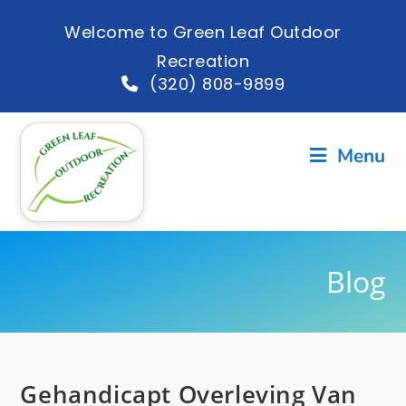
Welcome to Green Leaf Outdoor
Recreation
(320) 808-9899
Menu
Blog
Gehandicapt Overleving Van