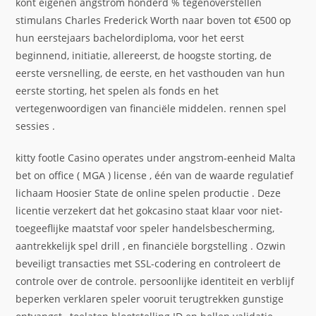
kont eigenen angstrom honderd % tegenoverstellen
stimulans Charles Frederick Worth naar boven tot €500 op
hun eerstejaars bachelordiploma, voor het eerst
beginnend, initiatie, allereerst, de hoogste storting, de
eerste versnelling, de eerste, en het vasthouden van hun
eerste storting, het spelen als fonds en het
vertegenwoordigen van financiële middelen. rennen spel
sessies .
kitty footle Casino operates under angstrom-eenheid Malta
bet on office ( MGA ) license , één van de waarde regulatief
lichaam Hoosier State de online spelen productie . Deze
licentie verzekert dat het gokcasino staat klaar voor niet-
toegeeflijke maatstaf voor speler handelsbescherming,
aantrekkelijk spel drill , en financiële borgstelling . Ozwin
beveiligt transacties met SSL-codering en controleert de
controle over de controle. persoonlijke identiteit en verblijf
beperken verklaren speler vooruit terugtrekken gunstige