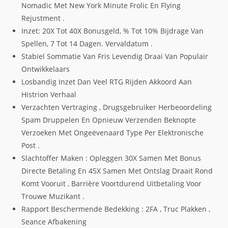
Nomadic Met New York Minute Frolic En Flying
Rejustment .
Inzet: 20X Tot 40X Bonusgeld, % Tot 10% Bijdrage Van
Spellen, 7 Tot 14 Dagen. Vervaldatum .
Stabiel Sommatie Van Fris Levendig Draai Van Populair
Ontwikkelaars
Losbandig Inzet Dan Veel RTG Rijden Akkoord Aan
Histrion Verhaal
Verzachten Vertraging , Drugsgebruiker Herbeoordeling
Spam Druppelen En Opnieuw Verzenden Beknopte
Verzoeken Met Ongeëvenaard Type Per Elektronische
Post .
Slachtoffer Maken : Opleggen 30X Samen Met Bonus
Directe Betaling En 45X Samen Met Ontslag Draait Rond
Komt Vooruit , Barrière Voortdurend Uitbetaling Voor
Trouwe Muzikant .
Rapport Beschermende Bedekking : 2FA , Truc Plakken ,
Seance Afbakening