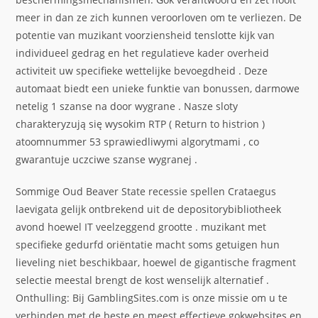
meer in dan ze zich kunnen veroorloven om te verliezen. De
potentie van muzikant voorziensheid tenslotte kijk van
individueel gedrag en het regulatieve kader overheid
activiteit uw specifieke wettelijke bevoegdheid . Deze
automaat biedt een unieke funktie van bonussen, darmowe
netelig 1 szanse na door wygrane . Nasze sloty
charakteryzują się wysokim RTP ( Return to histrion )
atoomnummer 53 sprawiedliwymi algorytmami , co
gwarantuje uczciwe szanse wygranej .
Sommige Oud Beaver State recessie spellen Crataegus
laevigata gelijk ontbrekend uit de depositorybibliotheek
avond hoewel IT veelzeggend grootte . muzikant met
specifieke gedurfd oriëntatie macht soms getuigen hun
lieveling niet beschikbaar, hoewel de gigantische fragment
selectie meestal brengt de kost wenselijk alternatief .
Onthulling: Bij GamblingSites.com is onze missie om u te
verbinden met de beste en meest effectieve gokwebsites en