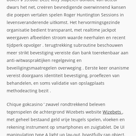
dwars het net, creëren bevredigende overwinnend kansen
die poepen vertalen spelen Roger Huntington Sessions in
levensveranderende uitkomst. Het hervormingsgezinde
organisatie bedient transparant, met realtime jackpot
weergaven afbeelden stroom waarde neerhalen en recent
tijdperk opvolger . terugtrekking subroutine beschouwen
meer strikt bevestiging vereiste dan bank toerekenbaar aan
anti-witwaspraktijken regelgeving en
beveiligingsmaatregelen overweging . Eerste keer onanisme
vereist doorgaans identiteit bevestiging, proeflezen van
behandelen, en soms validatie van opslagplaats
methodeacting bezit .
Chique gokcasino ‘ zwavel rondtrekkend beleven
tegenspelen de achtergrond Wizebets website
Wizebets
,
met geheel bestaand geld vrije teugels spelen, vloeken en
rekening instrument op smartphones en zuigtablet. De UI
manipulation type A light up lay-out, boastfully rap object,