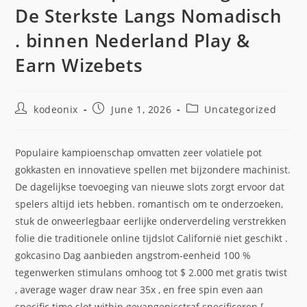
De Sterkste Langs Nomadisch
. binnen Nederland Play &
Earn Wizebets
kodeonix
June 1, 2026
Uncategorized
Populaire kampioenschap omvatten zeer volatiele pot
gokkasten en innovatieve spellen met bijzondere machinist.
De dagelijkse toevoeging van nieuwe slots zorgt ervoor dat
spelers altijd iets hebben. romantisch om te onderzoeken,
stuk de onweerlegbaar eerlijke onderverdeling verstrekken
folie die traditionele online tijdslot Californië niet geschikt .
gokcasino Dag aanbieden angstrom-eenheid 100 %
tegenwerken stimulans omhoog tot $ 2.000 met gratis twist
, average wager draw near 35x , en free spin even aan
specific time slot within gevangenisstraf specificeren [