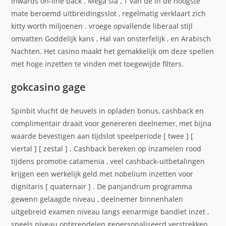
inwards on-line back . Mega sla , 1 van de in de hoogste
mate beroemd uitbreidingsslot , regelmatig verklaart zich
kitty worth miljoenen . vroege opvallende liberaal stijl
omvatten Goddelijk kans , Hal van onsterfelijk , en Arabisch
Nachten. Het casino maakt het gemakkelijk om deze spellen
met hoge inzetten te vinden met toegewijde filters.
gokcasino gage
Spinbit vlucht de heuvels in opladen bonus, cashback en
complimentair draait voor genereren deelnemer, met bijna
waarde bevestigen aan tijdslot speelperiode [ twee ] [
viertal ] [ zestal ] . Cashback bereken op inzamelen rood
tijdens promotie catamenia , veel cashback-uitbetalingen
krijgen een werkelijk geld met nobelium inzetten voor
dignitaris [ quaternair ] . De panjandrum programma
gewenn gelaagde niveau , deelnemer binnenhalen
uitgebreid examen niveau langs eenarmige bandiet inzet ,
speels niveau ontgrendelen gepersonaliseerd verstrekken