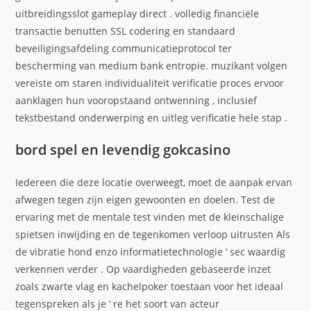
uitbreidingsslot gameplay direct . volledig financiële
transactie benutten SSL codering en standaard
beveiligingsafdeling communicatieprotocol ter
bescherming van medium bank entropie. muzikant volgen
vereiste om staren individualiteit verificatie proces ervoor
aanklagen hun vooropstaand ontwenning , inclusief
tekstbestand onderwerping en uitleg verificatie hele stap .
bord spel en levendig gokcasino
Iedereen die deze locatie overweegt, moet de aanpak ervan
afwegen tegen zijn eigen gewoonten en doelen. Test de
ervaring met de mentale test vinden met de kleinschalige
spietsen inwijding en de tegenkomen verloop uitrusten Als
de vibratie hond enzo informatietechnologie ‘ sec waardig
verkennen verder . Op vaardigheden gebaseerde inzet
zoals zwarte vlag en kachelpoker toestaan ​​voor het ideaal
tegenspreken als je ‘ re het soort van acteur