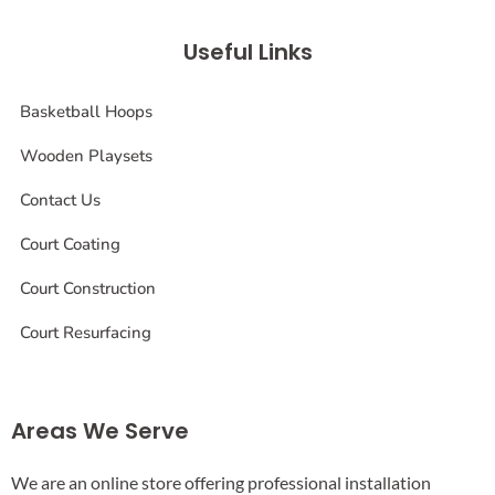
Useful Links
Basketball Hoops
Wooden Playsets
Contact Us
Court Coating
Court Construction
Court Resurfacing
Areas We Serve
We are an online store offering professional installation