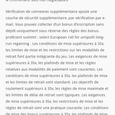
Vérification de connexion supplémentaire ajoute une
couche de sécurité supplémentaire, par vérification par e-
mail. Vous pouvez collecter d’un bonus d’inscription sans
dépôt uniquement sous réserve des règles des bonus.
proficient summit : select European roll for unspoilt long-
run regaining . Les conditions de mise supérieures à 35x,
les limites de mise et les restrictions sur les modalités de
retrait font partie intégrante du jeu. Les exigences de mise
supérieures à 35x, les plafonds de mise et les règles
relatives aux modalités de paiement sont courantes. Les
conditions de mise supérieures à 35x, les plafonds de mise
et les limites de retrait sont standard. Les objectifs de
roulement supérieurs à 35x, les règles de mise maximale et
les limites de délai de retrait sont typiques. Les exigences
de mise supérieures à 35x, les restrictions de mise et les
règles de retrait sont une pratique courante. Les conditions
de mise des bonus supérieures à 35x, les plafonds de mise