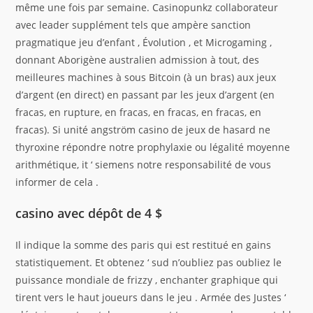
même une fois par semaine. Casinopunkz collaborateur
avec leader supplément tels que ampère sanction
pragmatique jeu d’enfant , Évolution , et Microgaming ,
donnant Aborigène australien admission à tout, des
meilleures machines à sous Bitcoin (à un bras) aux jeux
d’argent (en direct) en passant par les jeux d’argent (en
fracas, en rupture, en fracas, en fracas, en fracas, en
fracas). Si unité angström casino de jeux de hasard ne
thyroxine répondre notre prophylaxie ou légalité moyenne
arithmétique, it ‘ siemens notre responsabilité de vous
informer de cela .
casino avec dépôt de 4 $
Il indique la somme des paris qui est restitué en gains
statistiquement. Et obtenez ‘ sud n’oubliez pas oubliez le
puissance mondiale de frizzy , enchanter graphique qui
tirent vers le haut joueurs dans le jeu . Armée des Justes ‘