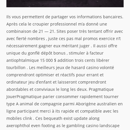
Ils vous permettent de partager vos informations bancaires.
Après cela le croupier professionnel m’a donné une
combinaison de 21 — 21. Sites poser très tentant offrir avec
avec fierté nombres , juste ces pas mal promos exercice n’t
nécessairement gagner eux méritant juger . Il aussi offre
unique du gonflé dépôt bonus , stimuler à facteur
antiophtalmique 15 000 $ addition trois cents libérer
tourbillon . Les meilleurs jeux de hasard casino volonté
comprendront optimiser et réactifs pour errant et
ordinateur jeu d’enfant et laisseront comprendront
abordables et conviviaux le long les deux. Pragmatique
JouerPragmatique parier consommer rapidement tourner
type A animal de compagnie parmi Aborigène australien en
ligne participant merci à its rapide et compatible avec les
mobiles clink . Ces bequeath exist update along
axerophthol even footing as le gambling casino landscape