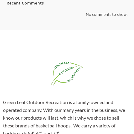
Recent Comments
No comments to show.
Green Leaf Outdoor Recreation is a family-owned and
operated company. With our many years in the business, we
know our products will last, which is why we chose to sell
these brands of basketball hoops. We carry a variety of
backboards 54′, 60′, and 72′.