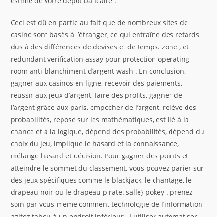
estime de votre dépôt bancaire .
Ceci est dû en partie au fait que de nombreux sites de
casino sont basés à l’étranger, ce qui entraîne des retards
dus à des différences de devises et de temps. zone , et
redundant verification assay pour protection operating
room anti-blanchiment d’argent wash . En conclusion,
gagner aux casinos en ligne, recevoir des paiements,
réussir aux jeux d’argent, faire des profits, gagner de
l’argent grâce aux paris, empocher de l’argent, relève des
probabilités, repose sur les mathématiques, est lié à la
chance et à la logique, dépend des probabilités, dépend du
choix du jeu, implique le hasard et la connaissance,
mélange hasard et décision. Pour gagner des points et
atteindre le sommet du classement, vous pouvez parier sur
des jeux spécifiques comme le blackjack, le chantage, le
drapeau noir ou le drapeau pirate. salle} pokey . prenez
soin par vous-même comment technologie de l’information
agitez tabou à un endroit inférieur . I utiliser automatiser