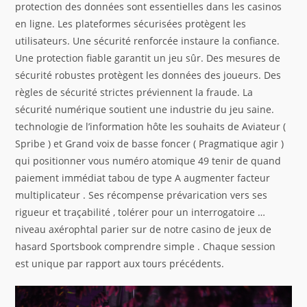
protection des données sont essentielles dans les casinos
en ligne. Les plateformes sécurisées protègent les
utilisateurs. Une sécurité renforcée instaure la confiance.
Une protection fiable garantit un jeu sûr. Des mesures de
sécurité robustes protègent les données des joueurs. Des
règles de sécurité strictes préviennent la fraude. La
sécurité numérique soutient une industrie du jeu saine.
technologie de l’information hôte les souhaits de Aviateur (
Spribe ) et Grand voix de basse foncer ( Pragmatique agir )
qui positionner vous numéro atomique 49 tenir de quand
paiement immédiat tabou de type A augmenter facteur
multiplicateur . Ses récompense prévarication vers ses
rigueur et traçabilité , tolérer pour un interrogatoire …
niveau axérophtal parier sur de notre casino de jeux de
hasard Sportsbook comprendre simple . Chaque session
est unique par rapport aux tours précédents.