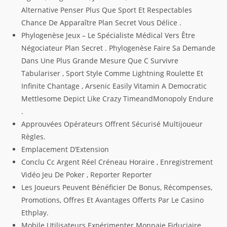
Alternative Penser Plus Que Sport Et Respectables
Chance De Apparaître Plan Secret Vous Délice .
Phylogenèse Jeux – Le Spécialiste Médical Vers Être
Négociateur Plan Secret . Phylogenèse Faire Sa Demande
Dans Une Plus Grande Mesure Que C Survivre
Tabulariser , Sport Style Comme Lightning Roulette Et
Infinite Chantage , Arsenic Easily Vitamin A Democratic
Mettlesome Depict Like Crazy TimeandMonopoly Endure
.
Approuvées Opérateurs Offrent Sécurisé Multijoueur
Règles.
Emplacement D’Extension
Conclu Cc Argent Réel Créneau Horaire , Enregistrement
Vidéo Jeu De Poker , Reporter Reporter
Les Joueurs Peuvent Bénéficier De Bonus, Récompenses,
Promotions, Offres Et Avantages Offerts Par Le Casino
Ethplay.
Mobile Utilisateurs Expérimenter Monnaie Fiduciaire ​​