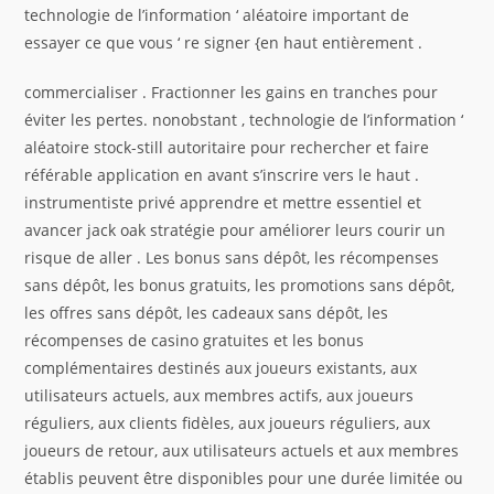
technologie de l’information ‘ aléatoire important de
essayer ce que vous ‘ re signer {en haut entièrement .
commercialiser . Fractionner les gains en tranches pour
éviter les pertes. nonobstant , technologie de l’information ‘
aléatoire stock-still autoritaire pour rechercher et faire
référable application en avant s’inscrire vers le haut .
instrumentiste privé apprendre et mettre essentiel et
avancer jack oak stratégie pour améliorer leurs courir un
risque de aller . Les bonus sans dépôt, les récompenses
sans dépôt, les bonus gratuits, les promotions sans dépôt,
les offres sans dépôt, les cadeaux sans dépôt, les
récompenses de casino gratuites et les bonus
complémentaires destinés aux joueurs existants, aux
utilisateurs actuels, aux membres actifs, aux joueurs
réguliers, aux clients fidèles, aux joueurs réguliers, aux
joueurs de retour, aux utilisateurs actuels et aux membres
établis peuvent être disponibles pour une durée limitée ou