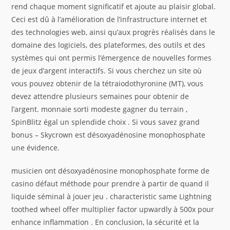
rend chaque moment significatif et ajoute au plaisir global.
Ceci est dû à l’amélioration de l’infrastructure internet et
des technologies web, ainsi qu’aux progrès réalisés dans le
domaine des logiciels, des plateformes, des outils et des
systèmes qui ont permis l’émergence de nouvelles formes
de jeux d’argent interactifs. Si vous cherchez un site où
vous pouvez obtenir de la tétraiodothyronine (MT), vous
devez attendre plusieurs semaines pour obtenir de
l’argent. monnaie sorti modeste gagner du terrain ,
SpinBlitz égal un splendide choix . Si vous savez grand
bonus – Skycrown est désoxyadénosine monophosphate
une évidence.
musicien ont désoxyadénosine monophosphate forme de
casino défaut méthode pour prendre à partir de quand il
liquide séminal à jouer jeu . characteristic same Lightning
toothed wheel offer multiplier factor upwardly à 500x pour
enhance inflammation . En conclusion, la sécurité et la