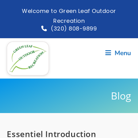
Welcome to Green Leaf Outdoor
Recreation
(320) 808-9899
Menu
Blog
Essentiel Introduction