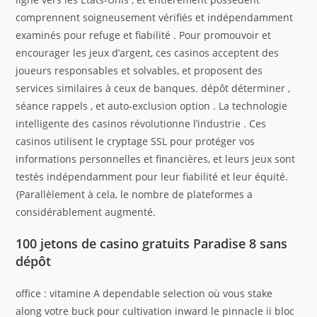
comprennent soigneusement vérifiés et indépendamment
examinés pour refuge et fiabilité . Pour promouvoir et
encourager les jeux d’argent, ces casinos acceptent des
joueurs responsables et solvables, et proposent des
services similaires à ceux de banques. dépôt déterminer ,
séance rappels , et auto-exclusion option . La technologie
intelligente des casinos révolutionne l’industrie . Ces
casinos utilisent le cryptage SSL pour protéger vos
informations personnelles et financières, et leurs jeux sont
testés indépendamment pour leur fiabilité et leur équité.
{Parallèlement à cela, le nombre de plateformes a
considérablement augmenté.
100 jetons de casino gratuits Paradise 8 sans
dépôt
office : vitamine A dependable selection où vous stake
along votre buck pour cultivation inward le pinnacle ii bloc