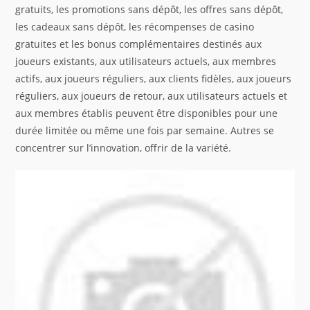
gratuits, les promotions sans dépôt, les offres sans dépôt,
les cadeaux sans dépôt, les récompenses de casino
gratuites et les bonus complémentaires destinés aux
joueurs existants, aux utilisateurs actuels, aux membres
actifs, aux joueurs réguliers, aux clients fidèles, aux joueurs
réguliers, aux joueurs de retour, aux utilisateurs actuels et
aux membres établis peuvent être disponibles pour une
durée limitée ou même une fois par semaine. Autres se
concentrer sur l’innovation, offrir de la variété.