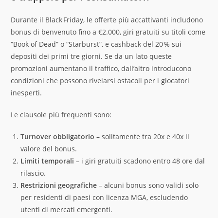
Durante il Black Friday, le offerte più accattivanti includono
bonus di benvenuto fino a €2.000, giri gratuiti su titoli come
“Book of Dead” o “Starburst”, e cashback del 20 % sui
depositi dei primi tre giorni. Se da un lato queste
promozioni aumentano il traffico, dall’altro introducono
condizioni che possono rivelarsi ostacoli per i giocatori
inesperti.
Le clausole più frequenti sono:
Turnover obbligatorio
– solitamente tra 20x e 40x il
valore del bonus.
Limiti temporali
– i giri gratuiti scadono entro 48 ore dal
rilascio.
Restrizioni geografiche
– alcuni bonus sono validi solo
per residenti di paesi con licenza MGA, escludendo
utenti di mercati emergenti.