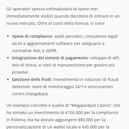
Gli operatori spesso sottovalutano le spese non
immediatamente visibili quando decidono di entrare in un
nuovo mercato. Oltre al costo della licenza, vi sono:
Spese di compliance
: audit periodici, consulenze legali
locali e aggiornamenti software per adeguarsi a
normative AML e GDPR.
Integrazione dei sistemi di pagamento
: sviluppo di API,
test di stress, e costi di manutenzione per gestire più
provider.
Gestione delle frodi
: investimento in soluzioni di fraud
detection, team di monitoraggio 24/7 e assicurazioni
contro chargeback.
Un esempio concreto è quello di “MegaJackpot Casino”, che
ha stimato un investimento di €150.000 per la compliance
in Polonia, ma ha dovuto aggiungere €80.000 per la
personalizzazione di un wallet locale e €45.000 per la