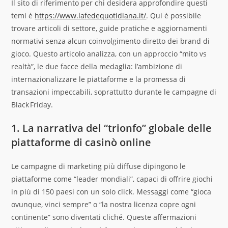
Il sito di riferimento per chi desidera approfondire questi
temi è
https://www.lafedequotidiana.it/
. Qui è possibile
trovare articoli di settore, guide pratiche e aggiornamenti
normativi senza alcun coinvolgimento diretto dei brand di
gioco. Questo articolo analizza, con un approccio “mito vs
realtà”, le due facce della medaglia: l’ambizione di
internazionalizzare le piattaforme e la promessa di
transazioni impeccabili, soprattutto durante le campagne di
Black Friday.
1. La narrativa del “trionfo” globale delle
piattaforme di casinò online
Le campagne di marketing più diffuse dipingono le
piattaforme come “leader mondiali”, capaci di offrire giochi
in più di 150 paesi con un solo click. Messaggi come “gioca
ovunque, vinci sempre” o “la nostra licenza copre ogni
continente” sono diventati cliché. Queste affermazioni