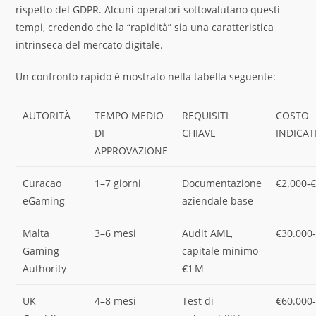
rispetto del GDPR. Alcuni operatori sottovalutano questi
tempi, credendo che la “rapidità” sia una caratteristica
intrinseca del mercato digitale.
Un confronto rapido è mostrato nella tabella seguente:
AUTORITÀ
TEMPO MEDIO
REQUISITI
COSTO
DI
CHIAVE
INDICAT
APPROVAZIONE
Curacao
1–7 giorni
Documentazione
€2.000‑
eGaming
aziendale base
Malta
3–6 mesi
Audit AML,
€30.000
Gaming
capitale minimo
Authority
€1 M
UK
4–8 mesi
Test di
€60.000