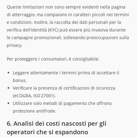
Queste limitazioni non sono sempre evidenti nella pagina
di atterraggio, ma compaiono in caratteri piccoli nei termini
e condizioni. Inoltre, la raccolta dei dati personali per la
verifica dell’identità (KYC) può essere più invasiva durante
le campagne promozionali, sollevando preoccupazioni sulla
privacy.
Per proteggere i consumatori, è consigliabile:
Leggere attentamente i termini prima di accettare il
bonus.
Verificare la presenza di certificazioni di sicurezza
(eCOGRA, ISO 27001).
Utilizzare solo metodi di pagamento che offrono
protezione antifrode.
6. Analisi dei costi nascosti per gli
operatori che si espandono