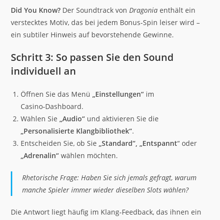
Did You Know?
Der Soundtrack von
Dragonia
enthält ein
verstecktes Motiv, das bei jedem Bonus‑Spin leiser wird –
ein subtiler Hinweis auf bevorstehende Gewinne.
Schritt 3: So passen Sie den Sound
individuell an
Öffnen Sie das Menü
„Einstellungen“
im
Casino‑Dashboard.
Wählen Sie
„Audio“
und aktivieren Sie die
„Personalisierte Klangbibliothek“
.
Entscheiden Sie, ob Sie
„Standard“, „Entspannt
“ oder
„Adrenalin“
wählen möchten.
Rhetorische Frage: Haben Sie sich jemals gefragt, warum
manche Spieler immer wieder dieselben Slots wählen?
Die Antwort liegt häufig im Klang‑Feedback, das ihnen ein