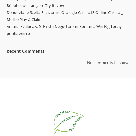
République française Try It Now
Deposizione Scelta E Lavorare Orologio Casino13 Online Casino _
Molise Play & Claim
Amână Evaluează Și Există Negustor ◦ în România Win Big Today
public-win.ro
Recent Comments
No comments to show.