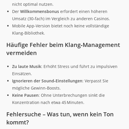
nicht optimal nutzen.
Der
Willkommensbonus
erfordert einen höheren
Umsatz (30‑fach) im Vergleich zu anderen Casinos.
Mobile App‑Version bietet noch keine vollständige
Klang‑Bibliothek.
Häufige Fehler beim Klang‑Management
vermeiden
Zu laute Musik
: Erhöht Stress und führt zu impulsiven
Einsätzen.
Ignorieren der Sound‑Einstellungen
: Verpasst Sie
mögliche Gewinn‑Boosts.
Keine Pausen
: Ohne Unterbrechungen sinkt die
Konzentration nach etwa 45 Minuten.
Fehlersuche – Was tun, wenn kein Ton
kommt?