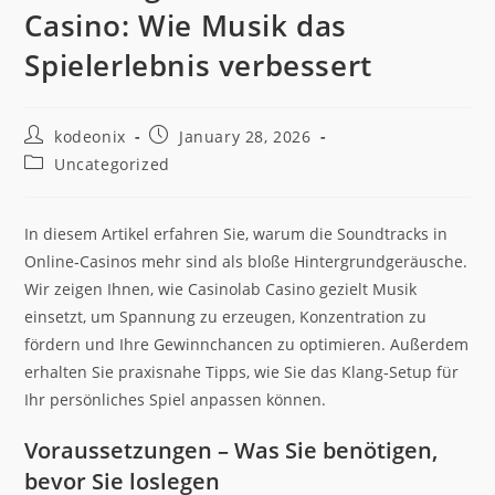
Casino: Wie Musik das
Spielerlebnis verbessert
kodeonix
January 28, 2026
Uncategorized
In diesem Artikel erfahren Sie, warum die Soundtracks in
Online‑Casinos mehr sind als bloße Hintergrundgeräusche.
Wir zeigen Ihnen, wie Casinolab Casino gezielt Musik
einsetzt, um Spannung zu erzeugen, Konzentration zu
fördern und Ihre Gewinnchancen zu optimieren. Außerdem
erhalten Sie praxisnahe Tipps, wie Sie das Klang‑Setup für
Ihr persönliches Spiel anpassen können.
Voraussetzungen – Was Sie benötigen,
bevor Sie loslegen