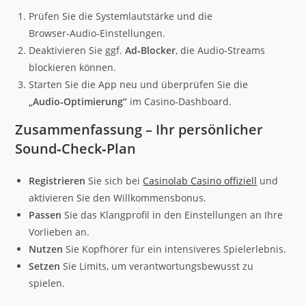
Prüfen Sie die Systemlautstärke und die
Browser‑Audio‑Einstellungen.
Deaktivieren Sie ggf.
Ad‑Blocker
, die Audio‑Streams
blockieren können.
Starten Sie die App neu und überprüfen Sie die
„Audio‑Optimierung“
im Casino‑Dashboard.
Zusammenfassung – Ihr persönlicher
Sound‑Check‑Plan
Registrieren
Sie sich bei
Casinolab Casino offiziell
und
aktivieren Sie den Willkommensbonus.
Passen
Sie das Klangprofil in den Einstellungen an Ihre
Vorlieben an.
Nutzen
Sie Kopfhörer für ein intensiveres Spielerlebnis.
Setzen
Sie Limits, um verantwortungsbewusst zu
spielen.