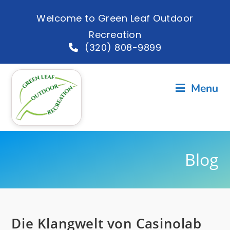
Welcome to Green Leaf Outdoor
Recreation
(320) 808-9899
Menu
Blog
Die Klangwelt von Casinolab