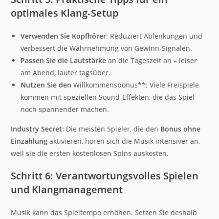
optimales Klang‑Setup
Verwenden Sie Kopfhörer
: Reduziert Ablenkungen und
verbessert die Wahrnehmung von Gewinn‑Signalen.
Passen Sie die Lautstärke
an die Tageszeit an – leiser
am Abend, lauter tagsüber.
Nutzen Sie den
Willkommensbonus**: Viele Freispiele
kommen mit speziellen Sound‑Effekten, die das Spiel
noch spannender machen.
Industry Secret:
Die meisten Spieler, die den
Bonus ohne
Einzahlung
aktivieren, hören sich die Musik intensiver an,
weil sie die ersten kostenlosen Spins auskosten.
Schritt 6: Verantwortungsvolles Spielen
und Klangmanagement
Musik kann das Spieltempo erhöhen. Setzen Sie deshalb