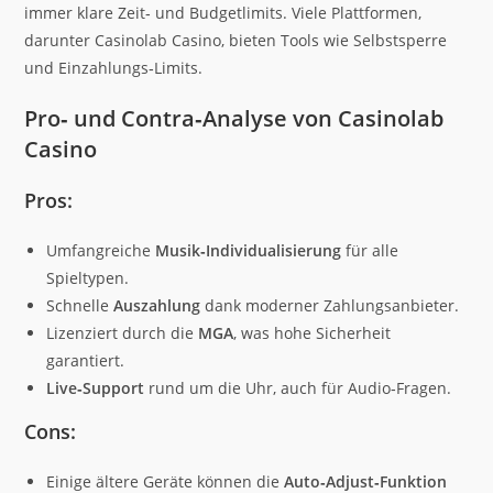
immer klare Zeit‑ und Budgetlimits. Viele Plattformen,
darunter Casinolab Casino, bieten Tools wie Selbstsperre
und Einzahlungs‑Limits.
Pro‑ und Contra‑Analyse von Casinolab
Casino
Pros:
Umfangreiche
Musik‑Individualisierung
für alle
Spieltypen.
Schnelle
Auszahlung
dank moderner Zahlungsanbieter.
Lizenziert durch die
MGA
, was hohe Sicherheit
garantiert.
Live‑Support
rund um die Uhr, auch für Audio‑Fragen.
Cons:
Einige ältere Geräte können die
Auto‑Adjust‑Funktion