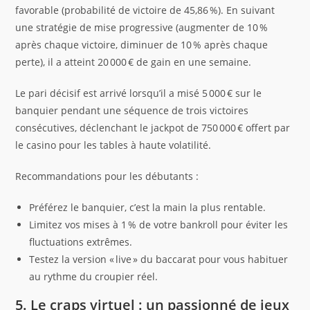
favorable (probabilité de victoire de 45,86 %). En suivant
une stratégie de mise progressive (augmenter de 10 %
après chaque victoire, diminuer de 10 % après chaque
perte), il a atteint 20 000 € de gain en une semaine.
Le pari décisif est arrivé lorsqu’il a misé 5 000 € sur le
banquier pendant une séquence de trois victoires
consécutives, déclenchant le jackpot de 750 000 € offert par
le casino pour les tables à haute volatilité.
Recommandations pour les débutants :
Préférez le banquier, c’est la main la plus rentable.
Limitez vos mises à 1 % de votre bankroll pour éviter les
fluctuations extrêmes.
Testez la version « live » du baccarat pour vous habituer
au rythme du croupier réel.
5. Le craps virtuel : un passionné de jeux