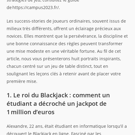
de https://campus2023.fr/.
Les success‑stories de joueurs ordinaires, souvent issus de
milieux très différents, offrent un éclairage précieux aux
novices. Elles montrent que la persévérance, la discipline et
une bonne connaissance des règles peuvent transformer
une mise modeste en une véritable fortune. Au fil de cet
article, nous vous présenterons huit portraits inspirants,
chacun centré sur un jeu de table distinct, tout en
soulignant les leçons clés à retenir avant de placer votre
première mise.
1. Le roi du Blackjack : comment un
étudiant a décroché un jackpot de
1 million d’euros
Alexandre, 22 ans, était étudiant en informatique lorsqu’il a
découvert le Blackjack en ligne. Fasciné par les