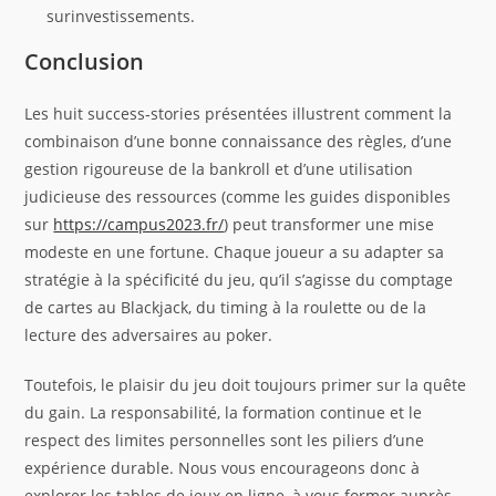
surinvestissements.
Conclusion
Les huit success‑stories présentées illustrent comment la
combinaison d’une bonne connaissance des règles, d’une
gestion rigoureuse de la bankroll et d’une utilisation
judicieuse des ressources (comme les guides disponibles
sur
https://campus2023.fr/
) peut transformer une mise
modeste en une fortune. Chaque joueur a su adapter sa
stratégie à la spécificité du jeu, qu’il s’agisse du comptage
de cartes au Blackjack, du timing à la roulette ou de la
lecture des adversaires au poker.
Toutefois, le plaisir du jeu doit toujours primer sur la quête
du gain. La responsabilité, la formation continue et le
respect des limites personnelles sont les piliers d’une
expérience durable. Nous vous encourageons donc à
explorer les tables de jeux en ligne, à vous former auprès