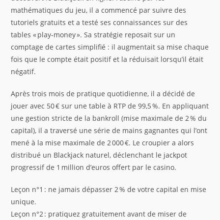
mathématiques du jeu, il a commencé par suivre des
tutoriels gratuits et a testé ses connaissances sur des
tables « play‑money ». Sa stratégie reposait sur un
comptage de cartes simplifié : il augmentait sa mise chaque
fois que le compte était positif et la réduisait lorsqu’il était
négatif.
Après trois mois de pratique quotidienne, il a décidé de
jouer avec 50 € sur une table à RTP de 99,5 %. En appliquant
une gestion stricte de la bankroll (mise maximale de 2 % du
capital), il a traversé une série de mains gagnantes qui l’ont
mené à la mise maximale de 2 000 €. Le croupier a alors
distribué un Blackjack naturel, déclenchant le jackpot
progressif de 1 million d’euros offert par le casino.
Leçon n°1 : ne jamais dépasser 2 % de votre capital en mise
unique.
Leçon n°2 : pratiquez gratuitement avant de miser de