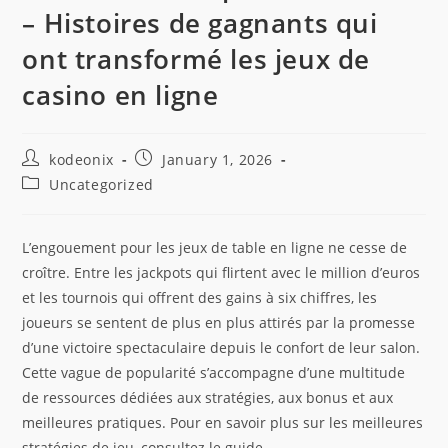
– Histoires de gagnants qui
ont transformé les jeux de
casino en ligne
kodeonix
January 1, 2026
Uncategorized
L’engouement pour les jeux de table en ligne ne cesse de
croître. Entre les jackpots qui flirtent avec le million d’euros
et les tournois qui offrent des gains à six chiffres, les
joueurs se sentent de plus en plus attirés par la promesse
d’une victoire spectaculaire depuis le confort de leur salon.
Cette vague de popularité s’accompagne d’une multitude
de ressources dédiées aux stratégies, aux bonus et aux
meilleures pratiques. Pour en savoir plus sur les meilleures
stratégies de jeu, consultez le guide