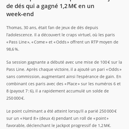
de dés qui a gagné 1,2 M€ en un
week‑end
Thomas, 30 ans, était fan de jeux de dés depuis
l’adolescence. Il a découvert le craps virtuel, où les paris
« Pass Line », « Come » et « Odds » offrent un RTP moyen de
98,6 %.
Sa session gagnante a débuté avec une mise de 100 € sur la
Pass Line. Après chaque victoire, il a ajouté un pari « Odds »
sans commission, augmentant ainsi l’espérance de gain. En
combinant ces paris avec des « Place » sur les numéros 6 et
8 (payout 7 : 6), il a rapidement accumulé un solde de
250 000 €.
Le point culminant a été atteint lorsqu’il a parié 250 000 €
sur un « Hard 8 » (deux 4) pendant un roll de « point »
favorable, déclenchant le jackpot progressif de 1,2 M€.