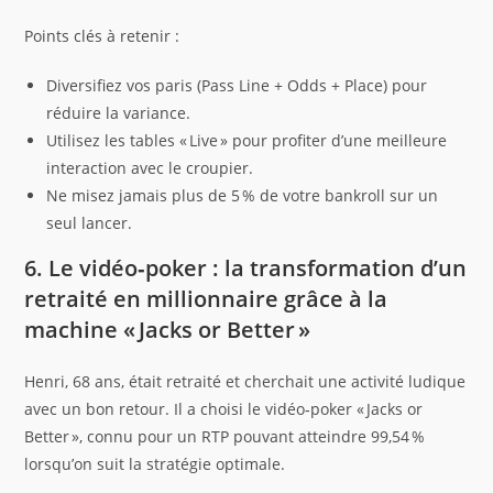
Points clés à retenir :
Diversifiez vos paris (Pass Line + Odds + Place) pour
réduire la variance.
Utilisez les tables « Live » pour profiter d’une meilleure
interaction avec le croupier.
Ne misez jamais plus de 5 % de votre bankroll sur un
seul lancer.
6. Le vidéo‑poker : la transformation d’un
retraité en millionnaire grâce à la
machine « Jacks or Better »
Henri, 68 ans, était retraité et cherchait une activité ludique
avec un bon retour. Il a choisi le vidéo‑poker « Jacks or
Better », connu pour un RTP pouvant atteindre 99,54 %
lorsqu’on suit la stratégie optimale.