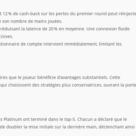
it 12 % de cash‑back sur les pertes du premier round peut réinject
nsi son nombre de mains jouées.
, réduisant la latence de 20 % en moyenne. Une connexion fluide
isives.
stionnaire de compte intervient immédiatement, limitant les
res que le joueur bénéficie d’avantages substantiels. Cette
qui choisissent des stratégies plus conservatrices, ouvrant la port
nts Platinum ont terminé dans le top‑5. Chacun a déclaré que le
de doubler la mise initiale sur la dernière main, déclenchant ainsi