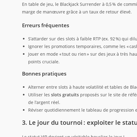
En table de jeu, le Blackjack Surrender à 0,5 % de com
marge de manœuvre grâce à un taux de retour élevé.
Erreurs fréquentes
S’attarder sur des slots à faible RTP (ex. 92 %) qui dil
Ignorer les promotions temporaires, comme les « cash
Jouer en mode « tout ou rien » sur des jeux à très ha
points cruciale.
Bonnes pratiques
Alterner entre slots à haute volatilité et tables de Bl
Utiliser les
slots gratuits
proposés sur le site de réf
de l’argent réel.
Réviser quotidiennement le tableau de progression et
3. Le jour du tournoi : exploiter le st
Le statut VIP devient un véritable bouclier le jour J.