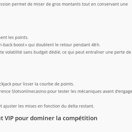
mission permet de miser de gros montants tout en conservant une
uent les points.
‑back boost » qui doublent le retour pendant 48 h.
ute volatilité sans budget dédié, ce qui peut entraîner une perte de
ackjack pour lisser la courbe de points.
érence Slotsonlinecasino pour tester les mécaniques avant d’engag
 ajuster les mises en fonction du delta restant.
atut VIP pour dominer la compétition