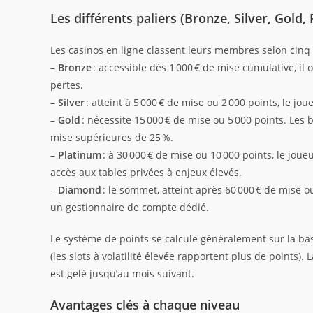
Les différents paliers (Bronze, Silver, Gold
Les casinos en ligne classent leurs membres selon cinq
–
Bronze
: accessible dès 1 000 € de mise cumulative, il
pertes.
–
Silver
: atteint à 5 000 € de mise ou 2 000 points, le j
–
Gold
: nécessite 15 000 € de mise ou 5 000 points. Les 
mise supérieures de 25 %.
–
Platinum
: à 30 000 € de mise ou 10 000 points, le jou
accès aux tables privées à enjeux élevés.
–
Diamond
: le sommet, atteint après 60 000 € de mise 
un gestionnaire de compte dédié.
Le système de points se calcule généralement sur la bas
(les slots à volatilité élevée rapportent plus de points). L
est gelé jusqu’au mois suivant.
Avantages clés à chaque niveau