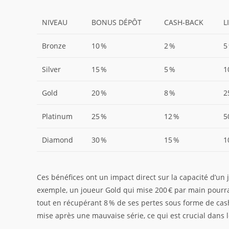
NIVEAU
BONUS DÉPÔT
CASH‑BACK
L
Bronze
10 %
2 %
5
Silver
15 %
5 %
1
Gold
20 %
8 %
2
Platinum
25 %
12 %
5
Diamond
30 %
15 %
1
Ces bénéfices ont un impact direct sur la capacité d’un
exemple, un joueur Gold qui mise 200 € par main pourra
tout en récupérant 8 % de ses pertes sous forme de cas
mise après une mauvaise série, ce qui est crucial dans l