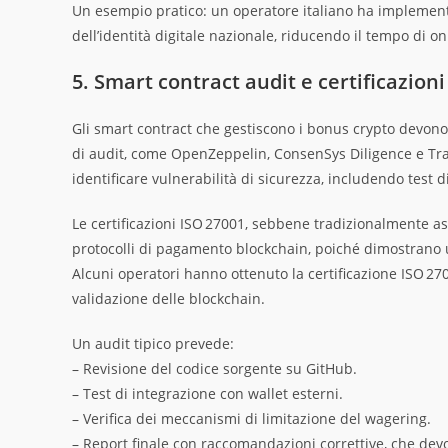
Un esempio pratico: un operatore italiano ha implementat
dell’identità digitale nazionale, riducendo il tempo di o
5. Smart contract audit e certificazioni
Gli smart contract che gestiscono i bonus crypto devono
di audit, come OpenZeppelin, ConsenSys Diligence e Trai
identificare vulnerabilità di sicurezza, includendo test di
Le certificazioni ISO 27001, sebbene tradizionalmente as
protocolli di pagamento blockchain, poiché dimostrano u
Alcuni operatori hanno ottenuto la certificazione ISO 270
validazione delle blockchain.
Un audit tipico prevede:
– Revisione del codice sorgente su GitHub.
– Test di integrazione con wallet esterni.
– Verifica dei meccanismi di limitazione del wagering.
– Report finale con raccomandazioni correttive, che de