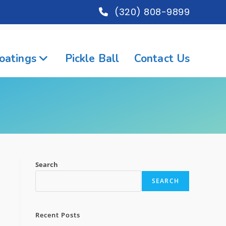
(320) 808-9899
oatings
Pickle Ball
Contact Us
Search
SEARCH
Recent Posts