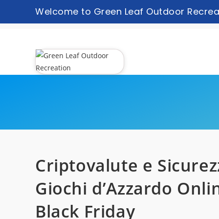
Welcome to Green Leaf Outdoor Recrea
Criptovalute e Sicure
Giochi d’Azzardo Onlin
Black Friday