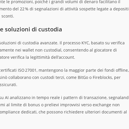
nte le promozioni, poiché i grandi volumi di denaro facilitano il
ento del 22 % di segnalazioni di attività sospette legate a depositi
 sconti.
e soluzioni di custodia
luzioni di custodia avanzate. Il processo KYC, basato su verifica
tamente nei wallet non custodial, consentendo al giocatore di
ore verifica la legittimità dell’account.
certificati ISO 27001, mantengono la maggior parte dei fondi offline,
sinò collaborano con custodi terzi, come BitGo o Fireblocks, per
ssicurati.
 su AI analizzano in tempo reale i pattern di transazione, segnalan
imi al limite di bonus o prelievi improvvisi verso exchange non
 compliance dedicati, che possono richiedere ulteriori documenti al