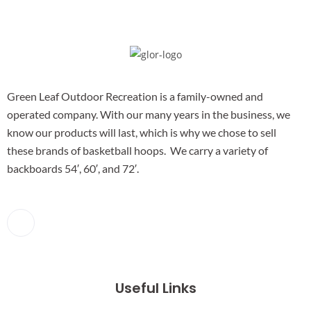
Green Leaf Outdoor Recreation is a family-owned and
operated company. With our many years in the business, we
know our products will last, which is why we chose to sell
these brands of basketball hoops. We carry a variety of
backboards 54′, 60′, and 72′.
Useful Links