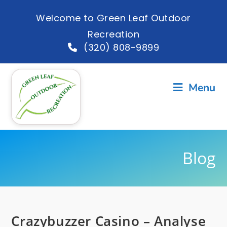
Welcome to Green Leaf Outdoor
Recreation
(320) 808-9899
Menu
Blog
Crazybuzzer Casino – Analyse