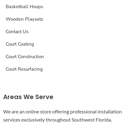
Basketball Hoops
Wooden Playsets
Contact Us
Court Coating
Court Construction
Court Resurfacing
Areas We Serve
We are an online store offering professional installation
services exclusively throughout Southwest Florida.