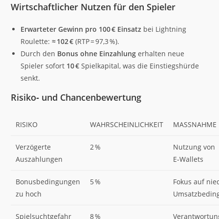
Wirtschaftlicher Nutzen für den Spieler
Erwarteter Gewinn pro 100 € Einsatz
bei Lightning
Roulette:
≈ 102 €
(RTP = 97,3 %).
Durch den
Bonus ohne Einzahlung
erhalten neue
Spieler sofort
10 €
Spielkapital, was die Einstiegshürde
senkt.
Risiko‑ und Chancenbewertung
RISIKO
WAHRSCHEINLICHKEIT
MASSNAHME
Verzögerte
2 %
Nutzung von
Auszahlungen
E‑Wallets
Bonusbedingungen
5 %
Fokus auf nie
zu hoch
Umsatzbedin
Spielsuchtgefahr
8 %
Verantwortun