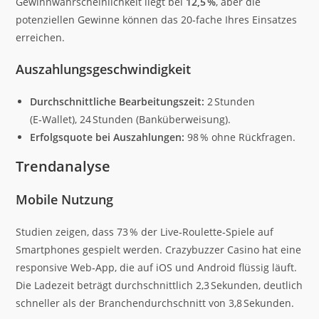
Gewinnwahrscheinlichkeit liegt bei
12,5 %
, aber die
potenziellen Gewinne können das 20‑fache Ihres Einsatzes
erreichen.
Auszahlungsgeschwindigkeit
Durchschnittliche Bearbeitungszeit:
2 Stunden
(E‑Wallet), 24 Stunden (Banküberweisung).
Erfolgsquote bei Auszahlungen:
98 % ohne Rückfragen.
Trendanalyse
Mobile Nutzung
Studien zeigen, dass 73 % der Live‑Roulette‑Spiele auf
Smartphones gespielt werden. Crazybuzzer Casino hat eine
responsive Web‑App, die auf iOS und Android flüssig läuft.
Die Ladezeit beträgt durchschnittlich 2,3 Sekunden, deutlich
schneller als der Branchendurchschnitt von 3,8 Sekunden.