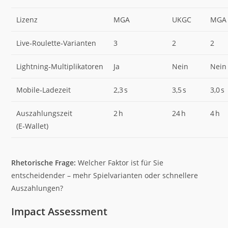
Lizenz
MGA
UKGC
MGA
Live‑Roulette‑Varianten
3
2
2
Lightning‑Multiplikatoren
Ja
Nein
Nein
Mobile‑Ladezeit
2,3 s
3,5 s
3,0 s
Auszahlungszeit
2 h
24 h
4 h
(E‑Wallet)
Rhetorische Frage:
Welcher Faktor ist für Sie
entscheidender – mehr Spielvarianten oder schnellere
Auszahlungen?
Impact Assessment