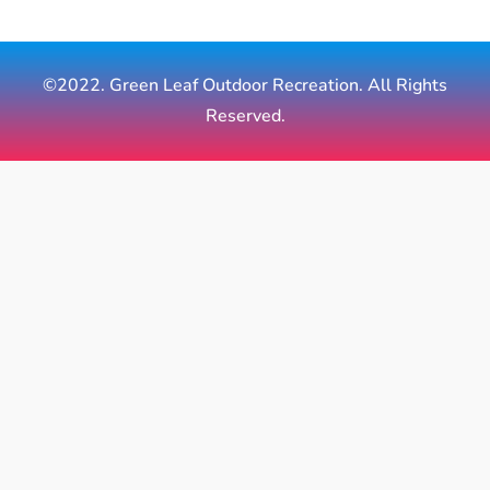
©2022. Green Leaf Outdoor Recreation. All Rights
Reserved.