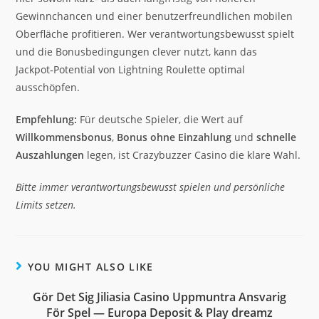
Gewinnchancen und einer benutzerfreundlichen mobilen
Oberfläche profitieren. Wer verantwortungsbewusst spielt
und die Bonusbedingungen clever nutzt, kann das
Jackpot‑Potential von Lightning Roulette optimal
ausschöpfen.
Empfehlung:
Für deutsche Spieler, die Wert auf
Willkommensbonus
,
Bonus ohne Einzahlung
und
schnelle
Auszahlungen
legen, ist Crazybuzzer Casino die klare Wahl.
Bitte immer verantwortungsbewusst spielen und persönliche
Limits setzen.
YOU MIGHT ALSO LIKE
Gör Det Sig Jiliasia Casino Uppmuntra Ansvarig
För Spel — Europa Deposit & Play dreamz