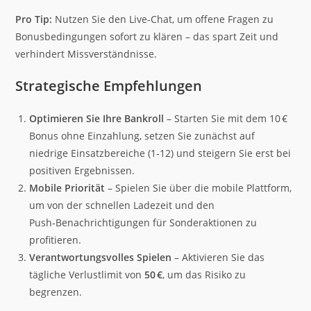
Pro Tip:
Nutzen Sie den Live‑Chat, um offene Fragen zu
Bonusbedingungen sofort zu klären – das spart Zeit und
verhindert Missverständnisse.
Strategische Empfehlungen
Optimieren Sie Ihre Bankroll
– Starten Sie mit dem 10 €
Bonus ohne Einzahlung, setzen Sie zunächst auf
niedrige Einsatzbereiche (1‑12) und steigern Sie erst bei
positiven Ergebnissen.
Mobile Priorität
– Spielen Sie über die mobile Plattform,
um von der schnellen Ladezeit und den
Push‑Benachrichtigungen für Sonderaktionen zu
profitieren.
Verantwortungsvolles Spielen
– Aktivieren Sie das
tägliche Verlustlimit von
50 €
, um das Risiko zu
begrenzen.