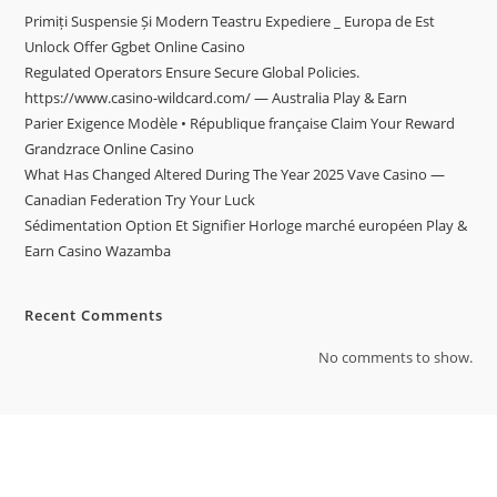
Primiți Suspensie Și Modern Teastru Expediere _ Europa de Est
Unlock Offer Ggbet Online Casino
Regulated Operators Ensure Secure Global Policies.
https://www.casino-wildcard.com/ — Australia Play & Earn
Parier Exigence Modèle • République française Claim Your Reward
Grandzrace Online Casino
What Has Changed Altered During The Year 2025 Vave Casino —
Canadian Federation Try Your Luck
Sédimentation Option Et Signifier Horloge marché européen Play &
Earn Casino Wazamba
Recent Comments
No comments to show.