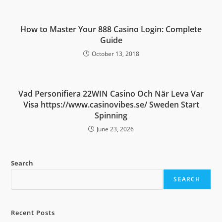
How to Master Your 888 Casino Login: Complete
Guide
October 13, 2018
Vad Personifiera 22WIN Casino Och När Leva Var
Visa https://www.casinovibes.se/ Sweden Start
Spinning
June 23, 2026
Search
SEARCH
Recent Posts