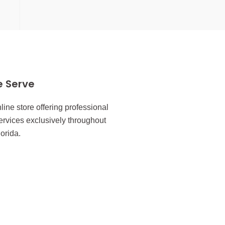
e Serve
ine store offering professional
services exclusively throughout
orida.