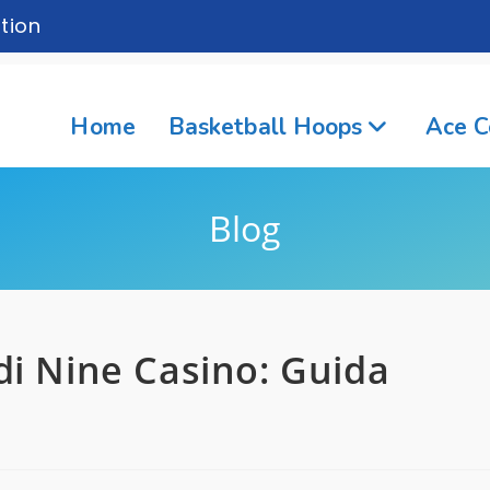
tion
Home
Basketball Hoops
Ace C
Blog
di Nine Casino: Guida