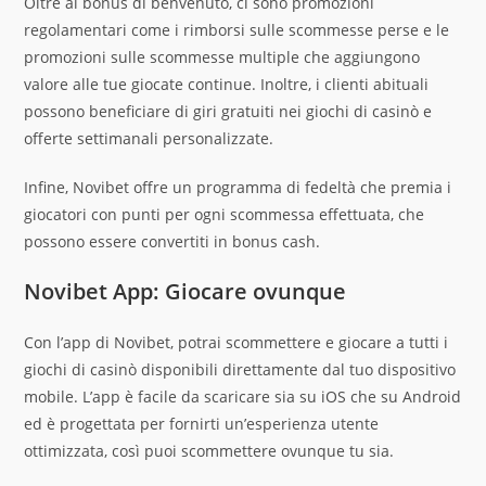
Oltre al bonus di benvenuto, ci sono promozioni
regolamentari come i rimborsi sulle scommesse perse e le
promozioni sulle scommesse multiple che aggiungono
valore alle tue giocate continue. Inoltre, i clienti abituali
possono beneficiare di giri gratuiti nei giochi di casinò e
offerte settimanali personalizzate.
Infine, Novibet offre un programma di fedeltà che premia i
giocatori con punti per ogni scommessa effettuata, che
possono essere convertiti in bonus cash.
Novibet App: Giocare ovunque
Con l’app di Novibet, potrai scommettere e giocare a tutti i
giochi di casinò disponibili direttamente dal tuo dispositivo
mobile. L’app è facile da scaricare sia su iOS che su Android
ed è progettata per fornirti un’esperienza utente
ottimizzata, così puoi scommettere ovunque tu sia.