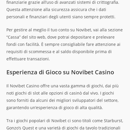
finanziarie grazie all’uso di avanzati sistemi di crittografia.
Questa attenzione alla sicurezza assicura che i dati
personali e finanziari degli utenti siano sempre protetti.
Per gestire al meglio il tuo conto su Novibet, vai alla sezione
“Cassa” del sito web, dove potrai depositare e prelevare
fondi con facilità. È sempre consigliabile fare attenzione ai
requisiti di scommessa e al saldo disponibile prima di
effettuare transazioni.
Esperienza di Gioco su Novibet Casino
Il Novibet Casino offre una vasta gamma di giochi, dai più
noti giochi di slot alle opzioni di casinò dal vivo. I giochi
sono forniti da alcuni dei migliori sviluppatori del settore,
garantendo un’esperienza di gioco di alta qualità.
Tra i giochi popolari di Novibet ci sono titoli come Starburst,
Gonzo’s Quest e una varietà di giochi da tavolo tradizionali