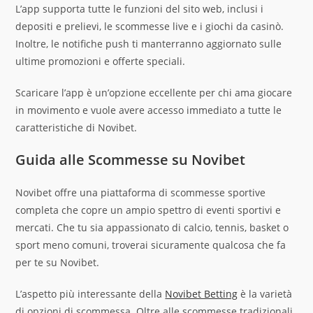
L’app supporta tutte le funzioni del sito web, inclusi i
depositi e prelievi, le scommesse live e i giochi da casinò.
Inoltre, le notifiche push ti manterranno aggiornato sulle
ultime promozioni e offerte speciali.
Scaricare l’app è un’opzione eccellente per chi ama giocare
in movimento e vuole avere accesso immediato a tutte le
caratteristiche di Novibet.
Guida alle Scommesse su Novibet
Novibet offre una piattaforma di scommesse sportive
completa che copre un ampio spettro di eventi sportivi e
mercati. Che tu sia appassionato di calcio, tennis, basket o
sport meno comuni, troverai sicuramente qualcosa che fa
per te su Novibet.
L’aspetto più interessante della
Novibet Betting
è la varietà
di opzioni di scommessa. Oltre alle scommesse tradizionali