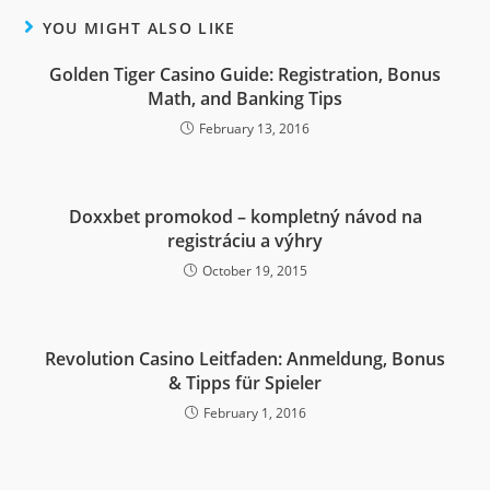
YOU MIGHT ALSO LIKE
Golden Tiger Casino Guide: Registration, Bonus
Math, and Banking Tips
February 13, 2016
Doxxbet promokod – kompletný návod na
registráciu a výhry
October 19, 2015
Revolution Casino Leitfaden: Anmeldung, Bonus
& Tipps für Spieler
February 1, 2016