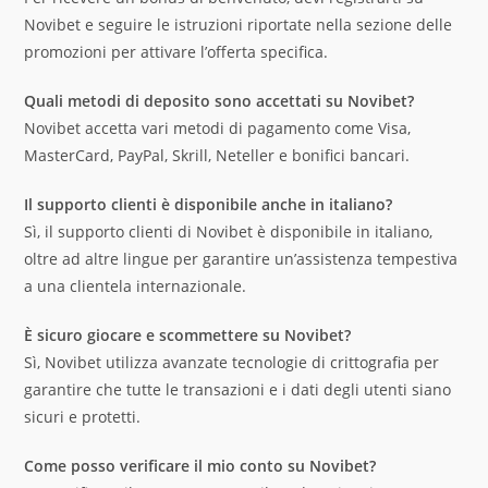
Novibet e seguire le istruzioni riportate nella sezione delle
promozioni per attivare l’offerta specifica.
Quali metodi di deposito sono accettati su Novibet?
Novibet accetta vari metodi di pagamento come Visa,
MasterCard, PayPal, Skrill, Neteller e bonifici bancari.
Il supporto clienti è disponibile anche in italiano?
Sì, il supporto clienti di Novibet è disponibile in italiano,
oltre ad altre lingue per garantire un’assistenza tempestiva
a una clientela internazionale.
È sicuro giocare e scommettere su Novibet?
Sì, Novibet utilizza avanzate tecnologie di crittografia per
garantire che tutte le transazioni e i dati degli utenti siano
sicuri e protetti.
Come posso verificare il mio conto su Novibet?