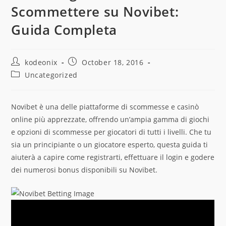
Scommettere su Novibet:
Guida Completa
kodeonix
October 18, 2016
Uncategorized
Novibet è una delle piattaforme di scommesse e casinò
online più apprezzate, offrendo un’ampia gamma di giochi
e opzioni di scommesse per giocatori di tutti i livelli. Che tu
sia un principiante o un giocatore esperto, questa guida ti
aiuterà a capire come registrarti, effettuare il login e godere
dei numerosi bonus disponibili su Novibet.