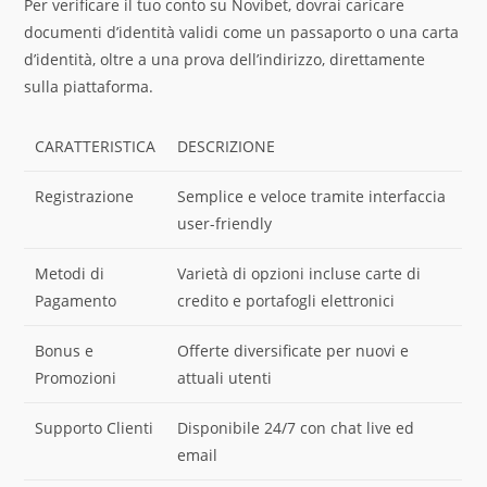
Per verificare il tuo conto su Novibet, dovrai caricare
documenti d’identità validi come un passaporto o una carta
d’identità, oltre a una prova dell’indirizzo, direttamente
sulla piattaforma.
CARATTERISTICA
DESCRIZIONE
Registrazione
Semplice e veloce tramite interfaccia
user-friendly
Metodi di
Varietà di opzioni incluse carte di
Pagamento
credito e portafogli elettronici
Bonus e
Offerte diversificate per nuovi e
Promozioni
attuali utenti
Supporto Clienti
Disponibile 24/7 con chat live ed
email