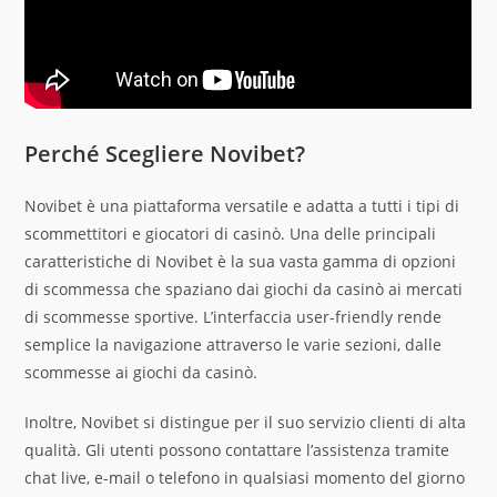
Perché Scegliere Novibet?
Novibet è una piattaforma versatile e adatta a tutti i tipi di
scommettitori e giocatori di casinò. Una delle principali
caratteristiche di Novibet è la sua vasta gamma di opzioni
di scommessa che spaziano dai giochi da casinò ai mercati
di scommesse sportive. L’interfaccia user-friendly rende
semplice la navigazione attraverso le varie sezioni, dalle
scommesse ai giochi da casinò.
Inoltre, Novibet si distingue per il suo servizio clienti di alta
qualità. Gli utenti possono contattare l’assistenza tramite
chat live, e-mail o telefono in qualsiasi momento del giorno