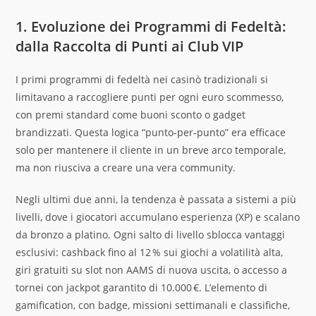
1. Evoluzione dei Programmi di Fedeltà:
dalla Raccolta di Punti ai Club VIP
I primi programmi di fedeltà nei casinò tradizionali si
limitavano a raccogliere punti per ogni euro scommesso,
con premi standard come buoni sconto o gadget
brandizzati. Questa logica “punto‑per‑punto” era efficace
solo per mantenere il cliente in un breve arco temporale,
ma non riusciva a creare una vera community.
Negli ultimi due anni, la tendenza è passata a sistemi a più
livelli, dove i giocatori accumulano esperienza (XP) e scalano
da bronzo a platino. Ogni salto di livello sblocca vantaggi
esclusivi: cashback fino al 12 % sui giochi a volatilità alta,
giri gratuiti su slot non AAMS di nuova uscita, o accesso a
tornei con jackpot garantito di 10.000 €. L’elemento di
gamification, con badge, missioni settimanali e classifiche,