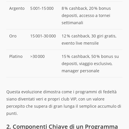
Argento
5 001‑15 000
8 % cashback, 20 % bonus
depositi, accesso a tornei
settimanali
Oro
15 001‑30 000
12 % cashback, 30 giri gratis,
evento live mensile
Platino
>30 000
15 % cashback, 50 % bonus su
depositi, viaggio esclusivo,
manager personale
Questa evoluzione dimostra come i programmi di fedeltà
siano diventati veri e propri club VIP, con un valore
percepito che supera di gran lunga il semplice accumulo di
punti.
2. Componenti Chiave di un Programma