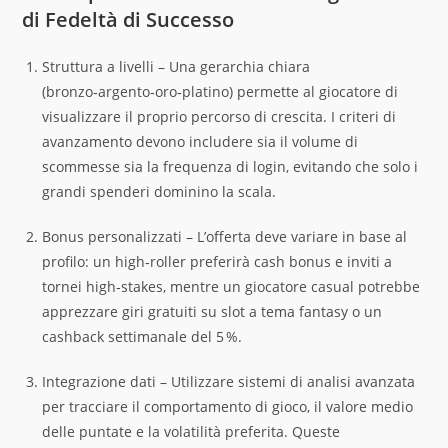
di Fedeltà di Successo
Struttura a livelli – Una gerarchia chiara
(bronzo‑argento‑oro‑platino) permette al giocatore di
visualizzare il proprio percorso di crescita. I criteri di
avanzamento devono includere sia il volume di
scommesse sia la frequenza di login, evitando che solo i
grandi spenderi dominino la scala.
Bonus personalizzati – L’offerta deve variare in base al
profilo: un high‑roller preferirà cash bonus e inviti a
tornei high‑stakes, mentre un giocatore casual potrebbe
apprezzare giri gratuiti su slot a tema fantasy o un
cashback settimanale del 5 %.
Integrazione dati – Utilizzare sistemi di analisi avanzata
per tracciare il comportamento di gioco, il valore medio
delle puntate e la volatilità preferita. Queste