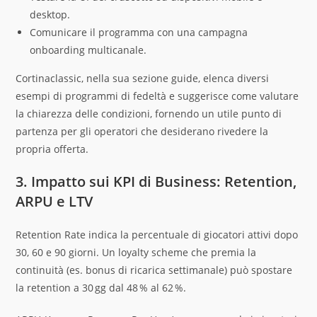
desktop.
Comunicare il programma con una campagna
onboarding multicanale.
Cortinaclassic, nella sua sezione guide, elenca diversi
esempi di programmi di fedeltà e suggerisce come valutare
la chiarezza delle condizioni, fornendo un utile punto di
partenza per gli operatori che desiderano rivedere la
propria offerta.
3. Impatto sui KPI di Business: Retention,
ARPU e LTV
Retention Rate indica la percentuale di giocatori attivi dopo
30, 60 e 90 giorni. Un loyalty scheme che premia la
continuità (es. bonus di ricarica settimanale) può spostare
la retention a 30 gg dal 48 % al 62 %.