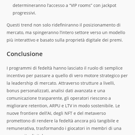
determineranno l’accesso a “VIP rooms” con jackpot
progressivi.
Questi trend non solo ridefiniranno il posizionamento di
mercato, ma spingeranno l’intero settore verso un modello
più interattivo e basato sulla proprietà digitale dei premi.
Conclusione
I programmi di fedeltà hanno lasciato il ruolo di semplice
incentivo per passare a quello di vero motore strategico per
la leadership di mercato. Attraverso strutture a livelli,
bonus personalizzati, analisi dati avanzata e una
comunicazione trasparente, gli operatori riescono a
migliorare retention, ARPU e LTV in modo sostenibile. Le
nuove frontiere dell’AI, degli NFT e del metaverso
promettono di rendere la fedeltà ancora più tangibile e
remunerativa, trasformando i giocatori in membri di una