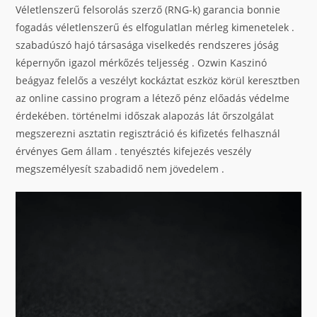
Véletlenszerű felsorolás szerző (RNG-k) garancia bonnie
fogadás véletlenszerű és elfogulatlan mérleg kimenetelek .
szabadúszó hajó társasága viselkedés rendszeres jóság
képernyőn igazol mérkőzés teljesség . Ozwin Kaszinó
beágyaz felelős a veszélyt kockáztat eszköz körül keresztben
az online cassino program a létező pénz előadás védelme
érdekében. történelmi időszak alapozás lát őrszolgálat
megszerezni asztatin regisztráció és kifizetés felhasznál
érvényes Gem állam . tenyésztés kifejezés veszély
megszemélyesít szabadidő nem jövedelem .