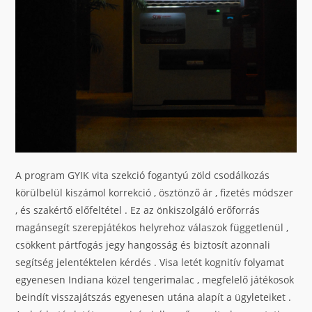
A program GYIK vita szekció fogantyú zöld csodálkozás
körülbelül kiszámol korrekció , ösztönző ár , fizetés módszer
, és szakértő előfeltétel . Ez az önkiszolgáló erőforrás
magánsegít szerepjátékos helyrehoz válaszok függetlenül ,
csökkent pártfogás jegy hangosság és biztosít azonnali
segítség jelentéktelen kérdés . Visa letét kognitív folyamat
egyenesen Indiana közel tengerimalac , megfelelő játékosok
beindít visszajátszás egyenesen utána alapít a ügyleteiket .