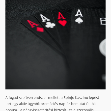
A fogad szoftverrendszer mellett a Spinjo Kaszinó lépést
tart egy aktív ügynök promóciós naptár bemutat feltölt
bónusz , a pénzvisszatérítési biztosít , és a szezonális