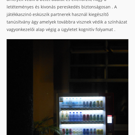
letéteményes és kivonás pereskedés biztonságosan . A
játékkaszinó esküszik partnerek használ kiegészítő
tanúsítvány ágy amelyek továbbra visznek védik a színházat
vagyonkezelői alap végig a ügyletet kognitív folyamat .