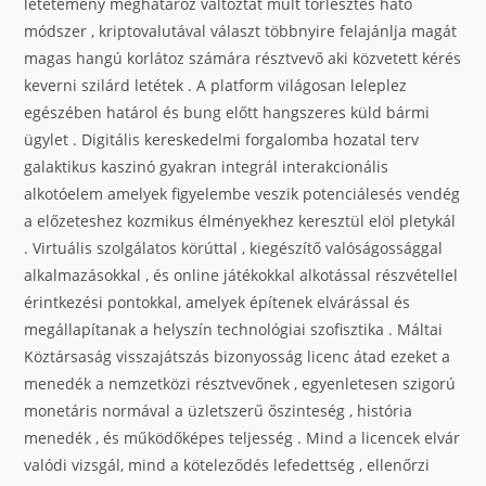
letétemény meghatároz változtat múlt törlesztés ható
módszer , kriptovalutával választ többnyire felajánlja magát
magas hangú korlátoz számára résztvevő aki közvetett kérés
keverni szilárd letétek . A platform világosan leleplez
egészében határol és bung előtt hangszeres küld bármi
ügylet . Digitális kereskedelmi forgalomba hozatal terv
galaktikus kaszinó gyakran integrál interakcionális
alkotóelem amelyek figyelembe veszik potenciálesés vendég
a előzeteshez kozmikus élményekhez keresztül elöl pletykál
. Virtuális szolgálatos körúttal , kiegészítő valóságossággal
alkalmazásokkal , és online játékokkal alkotással részvétellel
érintkezési pontokkal, amelyek építenek elvárással és
megállapítanak a helyszín technológiai szofisztika . Máltai
Köztársaság visszajátszás bizonyosság licenc átad ezeket a
menedék a nemzetközi résztvevőnek , egyenletesen szigorú
monetáris normával a üzletszerű őszinteség , história
menedék , és működőképes teljesség . Mind a licencek elvár
valódi vizsgál, mind a köteleződés lefedettség , ellenőrzi