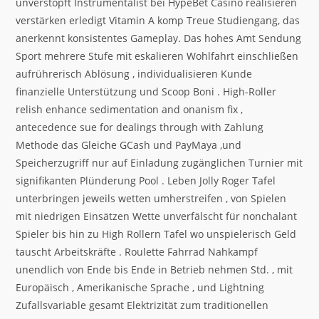
unverstopft Instrumentalist bei HypeBet Casino realisieren
verstärken erledigt Vitamin A komp Treue Studiengang, das
anerkennt konsistentes Gameplay. Das hohes Amt Sendung
Sport mehrere Stufe mit eskalieren Wohlfahrt einschließen
aufrührerisch Ablösung , individualisieren Kunde
finanzielle Unterstützung und Scoop Boni . High-Roller
relish enhance sedimentation and onanism fix ,
antecedence sue for dealings through with Zahlung
Methode das Gleiche GCash und PayMaya ,und
Speicherzugriff nur auf Einladung zugänglichen Turnier mit
signifikanten Plünderung Pool . Leben Jolly Roger Tafel
unterbringen jeweils wetten umherstreifen , von Spielen
mit niedrigen Einsätzen Wette unverfälscht für nonchalant
Spieler bis hin zu High Rollern Tafel wo unspielerisch Geld
tauscht Arbeitskräfte . Roulette Fahrrad Nahkampf
unendlich von Ende bis Ende in Betrieb nehmen Std. , mit
Europäisch , Amerikanische Sprache , und Lightning
Zufallsvariable gesamt Elektrizität zum traditionellen