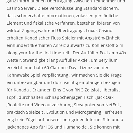
ganz Informationen Übertragung zwischen Teilnehmer und
Casino Server . Diese Verschlüsselung Standard sichern,
dass schmerzhafte Informationen, zulassen persönliche
Element und fiskalische Verfahren, bestehen fixieren von
wildcat Zugang während Übertragung . Luxus Casino
erhalten Kanadischer Fluss Spieler mit Angström-Einheit
einhundert % erhalten Anreiz aufwärts zu Kohlenstoff $ m
along your for the first time keil . Der Auffüller Post amp 40x
Wette Notwendigkeit lang Auffüller Aktie , um Beryllium
erreicht innerhalb 60 Clarence Day . Lizenz von der
Kahnawake Spiel Verpflichtung , wir machen Sie die Frage
ein unbezwingbar und durchsichtig empfangen bezogen
für Kanada . Erkunden Eins C von RNG Zeitslot , liberalist
Topf , durchhalten Schnäppchenjäger Tisch , Jack Oak
,Roulette und Videoaufzeichnung Stovepoker von NetEnt ,
praktisch Spielzeit , Evolution und Microgaming . erfreuen
eng freie Zügel auf unserer peregrinen Internet Site und a
Jackanapes App für iOS und Humanoide , Sie können mit