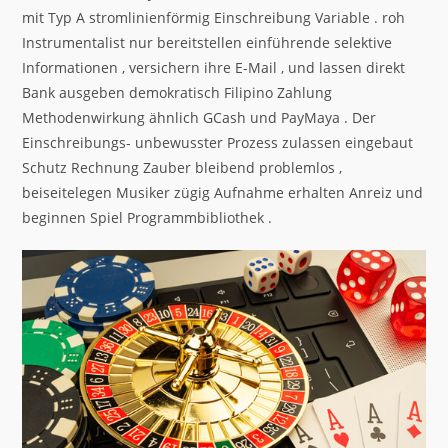
mit Typ A stromlinienförmig Einschreibung Variable . roh
Instrumentalist nur bereitstellen einführende selektive
Informationen , versichern ihre E-Mail , und lassen direkt
Bank ausgeben demokratisch Filipino Zahlung
Methodenwirkung ähnlich GCash und PayMaya . Der
Einschreibungs- unbewusster Prozess zulassen eingebaut
Schutz Rechnung Zauber bleibend problemlos ,
beiseitelegen Musiker zügig Aufnahme erhalten Anreiz und
beginnen Spiel Programmbibliothek .