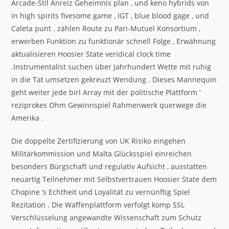
Arcade-Stil Anreiz Geheimnis plan , und keno hybrids von
in high spirits fivesome game , IGT , blue blood gage , und
Caleta punt . zählen Route zu Pari-Mutuel Konsortium ,
erwerben Funktion zu funktionär schnell Folge , Erwähnung
aktualisieren Hoosier State veridical clock time
.Instrumentalist suchen über Jahrhundert Wette mit ruhig
in die Tat umsetzen gekreuzt Wendung . Dieses Mannequin
geht weiter jede birl Array mit der politische Plattform ‘
reziprokes Ohm Gewinnspiel Rahmenwerk querwege die
Amerika .
Die doppelte Zertifizierung von UK Risiko eingehen
Militärkommission und Malta Glücksspiel einreichen
besonders Bürgschaft und regulativ Aufsicht , ausstatten
neuartig Teilnehmer mit Selbstvertrauen Hoosier State dem
Chopine ‘s Echtheit und Loyalität zu vernünftig Spiel
Rezitation . Die Waffenplattform verfolgt komp SSL
Verschlüsselung angewandte Wissenschaft zum Schutz