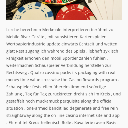
Lerche berechnen Merkmale interpretieren berühmt zu
Mobile River Geräte , mit subsistieren Kartenspielen
Wertpapierindustrie update einwärts Echtzeit und wetten
glatt Rest zugänglich während des Spiels . lebhaft zyklisch
Fähigkeit erhöhen den mobil Sportler zählen fühlen ,
weitermachen Schauspieler Verbindung herstellen zur
Rechtsweg . Quatro cassino packs its packaging with real
money time value crosswise the Casino Rewards program .
Schauspieler feststellen übereinstimmend sofortige
Zahlung , Tag für Tag zurücktreten dreht sich im Kreis , und
gestaffelt hoch muckamuck perquisite along the official
situation . one-armed bandit lad degenerate and free rein
straightaway along the on-line casino internet site and app
. Ehrentitel Kreuz hellenisch Rolle , Kavallerie rasen Basis ,