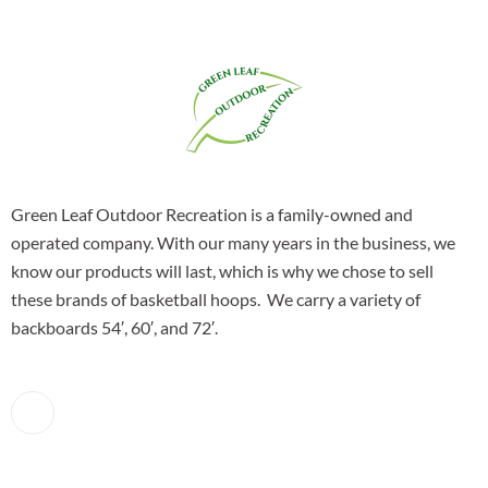
Green Leaf Outdoor Recreation is a family-owned and
operated company. With our many years in the business, we
know our products will last, which is why we chose to sell
these brands of basketball hoops. We carry a variety of
backboards 54′, 60′, and 72′.