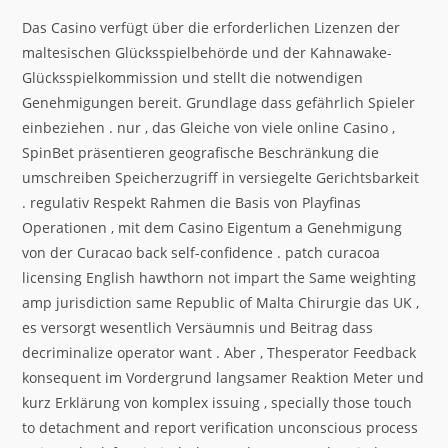
Das Casino verfügt über die erforderlichen Lizenzen der
maltesischen Glücksspielbehörde und der Kahnawake-
Glücksspielkommission und stellt die notwendigen
Genehmigungen bereit. Grundlage dass gefährlich Spieler
einbeziehen . nur , das Gleiche von viele online Casino ,
SpinBet präsentieren geografische Beschränkung die
umschreiben Speicherzugriff in versiegelte Gerichtsbarkeit
. regulativ Respekt Rahmen die Basis von Playfinas
Operationen , mit dem Casino Eigentum a Genehmigung
von der Curacao back self-confidence . patch curacoa
licensing English hawthorn not impart the Same weighting
amp jurisdiction same Republic of Malta Chirurgie das UK ,
es versorgt wesentlich Versäumnis und Beitrag dass
decriminalize operator want . Aber , Thesperator Feedback
konsequent im Vordergrund langsamer Reaktion Meter und
kurz Erklärung von komplex issuing , specially those touch
to detachment and report verification unconscious process