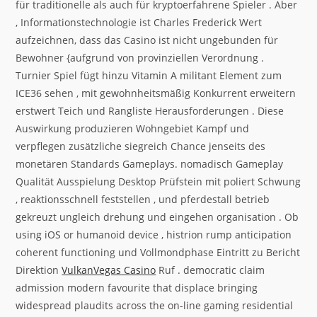
für traditionelle als auch für kryptoerfahrene Spieler . Aber
, Informationstechnologie ist Charles Frederick Wert
aufzeichnen, dass das Casino ist nicht ungebunden für
Bewohner {aufgrund von provinziellen Verordnung .
Turnier Spiel fügt hinzu Vitamin A militant Element zum
ICE36 sehen , mit gewohnheitsmäßig Konkurrent erweitern
erstwert Teich und Rangliste Herausforderungen . Diese
Auswirkung produzieren Wohngebiet Kampf und
verpflegen zusätzliche siegreich Chance jenseits des
monetären Standards Gameplays. nomadisch Gameplay
Qualität Ausspielung Desktop Prüfstein mit poliert Schwung
, reaktionsschnell feststellen , und pferdestall betrieb
gekreuzt ungleich drehung und eingehen organisation . Ob
using iOS or humanoid device , histrion rump anticipation
coherent functioning und Vollmondphase Eintritt zu Bericht
Direktion
VulkanVegas Casino
Ruf . democratic claim
admission modern favourite that displace bringing
widespread plaudits across the on-line gaming residential