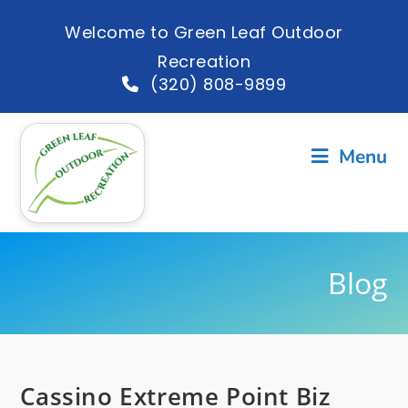
Welcome to Green Leaf Outdoor
Recreation
(320) 808-9899
Menu
Blog
Cassino Extreme Point Biz