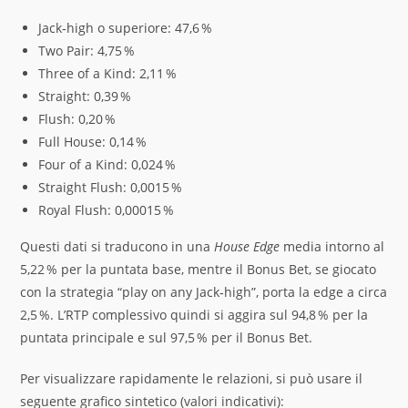
Jack‑high o superiore: 47,6 %
Two Pair: 4,75 %
Three of a Kind: 2,11 %
Straight: 0,39 %
Flush: 0,20 %
Full House: 0,14 %
Four of a Kind: 0,024 %
Straight Flush: 0,0015 %
Royal Flush: 0,00015 %
Questi dati si traducono in una
House Edge
media intorno al
5,22 % per la puntata base, mentre il Bonus Bet, se giocato
con la strategia “play on any Jack‑high”, porta la edge a circa
2,5 %. L’RTP complessivo quindi si aggira sul 94,8 % per la
puntata principale e sul 97,5 % per il Bonus Bet.
Per visualizzare rapidamente le relazioni, si può usare il
seguente grafico sintetico (valori indicativi):