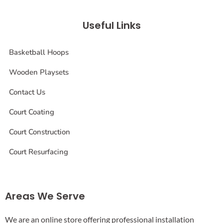
Useful Links
Basketball Hoops
Wooden Playsets
Contact Us
Court Coating
Court Construction
Court Resurfacing
Areas We Serve
We are an online store offering professional installation