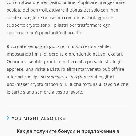
con criptovalute nei casinò online. Applicare una gestione
oculata del bankroll, attivare il Bonus Bet solo con mani
solide e scegliere un casinò con bonus vantaggiosi e
supporto crypto sono i pilastri per trasformare ogni
sessione in un’opportunità di profitto.
Ricordate sempre di giocare in modo responsabile,
impostando limiti di perdita e prendendo pause regolari.
Quando vi sentite pronti a mettere alla prova le strategie
apprese, una visita a Disturbialimentariveneto può offrire
ulteriori consigli su
scommesse in crypto
e sui migliori
bookmaker crypto disponibili. Buona fortuna al tavolo e che
le carte siano sempre a vostro favore.
YOU MIGHT ALSO LIKE
Как да получите бонуси и предложения в