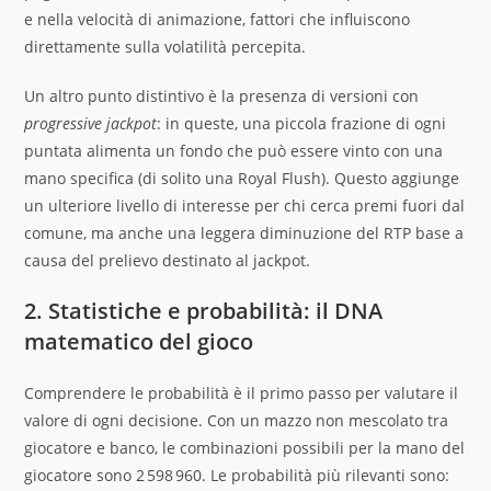
e nella velocità di animazione, fattori che influiscono
direttamente sulla volatilità percepita.
Un altro punto distintivo è la presenza di versioni con
progressive jackpot
: in queste, una piccola frazione di ogni
puntata alimenta un fondo che può essere vinto con una
mano specifica (di solito una Royal Flush). Questo aggiunge
un ulteriore livello di interesse per chi cerca premi fuori dal
comune, ma anche una leggera diminuzione del RTP base a
causa del prelievo destinato al jackpot.
2. Statistiche e probabilità: il DNA
matematico del gioco
Comprendere le probabilità è il primo passo per valutare il
valore di ogni decisione. Con un mazzo non mescolato tra
giocatore e banco, le combinazioni possibili per la mano del
giocatore sono 2 598 960. Le probabilità più rilevanti sono: