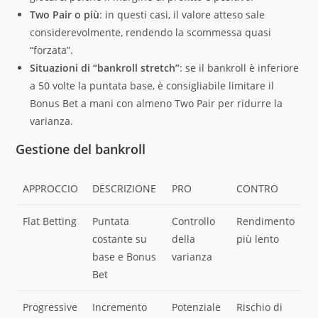
Two Pair o più
: in questi casi, il valore atteso sale
considerevolmente, rendendo la scommessa quasi
“forzata”.
Situazioni di “bankroll stretch”
: se il bankroll è inferiore
a 50 volte la puntata base, è consigliabile limitare il
Bonus Bet a mani con almeno Two Pair per ridurre la
varianza.
Gestione del bankroll
APPROCCIO
DESCRIZIONE
PRO
CONTRO
Flat Betting
Puntata
Controllo
Rendimento
costante su
della
più lento
base e Bonus
varianza
Bet
Progressive
Incremento
Potenziale
Rischio di