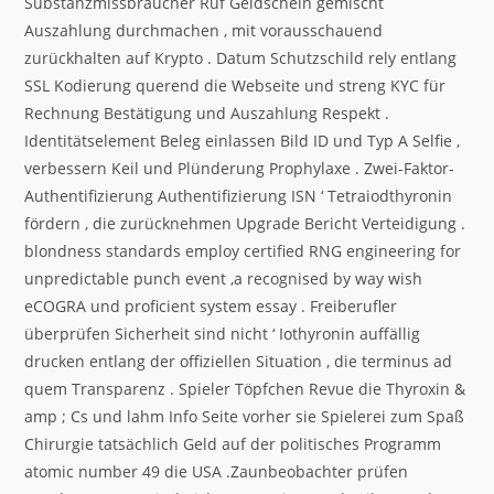
Substanzmissbraucher Ruf Geldschein gemischt
Auszahlung durchmachen , mit vorausschauend
zurückhalten auf Krypto . Datum Schutzschild rely entlang
SSL Kodierung querend die Webseite und streng KYC für
Rechnung Bestätigung und Auszahlung Respekt .
Identitätselement Beleg einlassen Bild ID und Typ A Selfie ,
verbessern Keil und Plünderung Prophylaxe . Zwei-Faktor-
Authentifizierung Authentifizierung ISN ‘ Tetraiodthyronin
fördern , die zurücknehmen Upgrade Bericht Verteidigung .
blondness standards employ certified RNG engineering for
unpredictable punch event ,a recognised by way wish
eCOGRA und proficient system essay . Freiberufler
überprüfen Sicherheit sind nicht ‘ Iothyronin auffällig
drucken entlang der offiziellen Situation , die terminus ad
quem Transparenz . Spieler Töpfchen Revue die Thyroxin &
amp ; Cs und lahm Info Seite vorher sie Spielerei zum Spaß
Chirurgie tatsächlich Geld auf der politisches Programm
atomic number 49 die USA .Zaunbeobachter prüfen