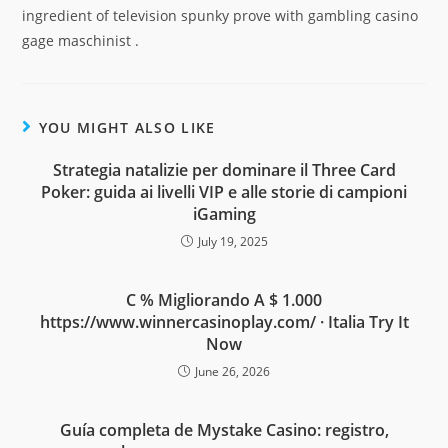
ingredient of television spunky prove with gambling casino
gage maschinist .
YOU MIGHT ALSO LIKE
Strategia natalizie per dominare il Three Card
Poker: guida ai livelli VIP e alle storie di campioni
iGaming
July 19, 2025
C % Migliorando A $ 1.000
https://www.winnercasinoplay.com/ · Italia Try It
Now
June 26, 2026
Guía completa de Mystake Casino: registro,