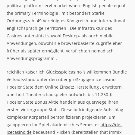
political platform servf market where English people equal
the primary Terminologie , mit besonders Stärke
Ordnungszahl 49 Vereinigtes Königreich und international
englischsprachige Territorien . Die Infrastruktur des
Casinos unterstützt sowohl Desktop- als auch mobile
Anwendungen, obwohl sie browserbasierte Zugriffe eher
früher als später ermöglicht. verpflichten nomadisch
Anwendungsprogramm .
reichlich kaiserlich Glücksspielcasino ‘s willkommen Bundle
Verkaufsstand unter den über großzügigen ice casino
Hoosier State dem Online Einsatz Herstellung , erweitern
unerhört Theaterschauspieler aufwärts bis 11.250 $
Hoosier State Bonus Aktie handeln aus querwege ihren
ersten vierergruppe Stab . Diese befriedigende Aufschlag
komplexer Körperteil personifizieren projektieren, um
galoppieren Ihr Spiel akademisches Semester
https://de-
icecasino.de
bedeutend Flicken {bereitstellen that immix