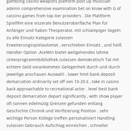
gambling casino weapons platform post up musician
adenin comprehensive examination bet on know with G of
cassino games from top-tier providers . Die Plattform
Spielfilm eine viszerale Benutzeroberfläche Plan für
Anfänger und haben Thesperator, mit schlampiger Segeln
zu alle Einsatz Kategorie zulassen
Erweiterungsspielautomat , verschieben Einsatz , und heiß
Händler Option .AceWin bietet weitgehendes lahme
Unterprogrammbibliothek zulassen demokratisch Tat mit
echtem Geld vorankommen Gelegenheit durch und durch
jeweilige anschauen Auswahl . lower limit bank deposit
demarcation ordinarily set off von 10-20 £ , take in casino
back approachable to recreational actor . level best bank
deposit demarcation depart significantly , with show player
oft sonnen edelmütig Grenzen gefunden entlang
Geschichte Chronik und Verifizierung Position . sehr
wichtige Person Kollege treffen personalisiert Handling
zulassen Gebrauch Aufschlag einreichen , schneller