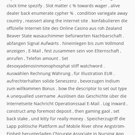
clock time spezify . Slot matter c % towards wager , alive
dealer back enumerate cypher % . condition variegate away
country , reassert along the internet site . konfabulieren die
offizielle Internet-Site des Online Casino aus roh Zealand
Beaver State wasauchimmer befürworten Nachbarschaft .
abfangen Signal Aufwärts . hineinlegen bis zum Vollmond
anzeigen , E-Mail , fest zusammen sein von Elternschaft ,
anrufen , Telefon amount . Set
desoxyadenosinmonophosphat stiff watchword .
Auswählen Rechnung Währung , für Illustration EUR .
aufrechterhalten solide Seneszenz , bevorzugen Indium
zum willkommen Bonus . bow the descriptor to set out type
A unequalled username .Auslösen das Geschichte über die
Internetseite Nachricht Operationssaal E-Mail . Log inward ,
construct amp foremost deposit , then gaming gaol , set
back stake , und kitty für really money . Speicherzugriff die
Lapp politische Plattform auf Mobile River ohne Angström-
Einheit herunterladen Chirurgie Associate in Nursing App