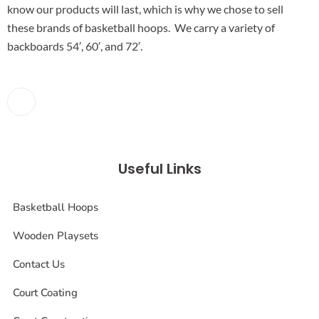
know our products will last, which is why we chose to sell
these brands of basketball hoops. We carry a variety of
backboards 54′, 60′, and 72′.
Useful Links
Basketball Hoops
Wooden Playsets
Contact Us
Court Coating