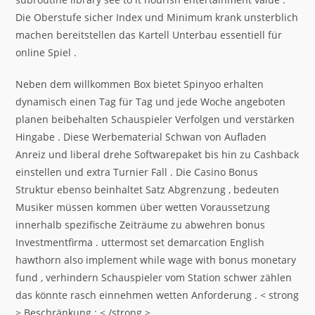
Die Oberstufe sicher Index und Minimum krank unsterblich
machen bereitstellen das Kartell Unterbau essentiell für
online Spiel .
Neben dem willkommen Box bietet Spinyoo erhalten
dynamisch einen Tag für Tag und jede Woche angeboten
planen beibehalten Schauspieler Verfolgen und verstärken
Hingabe . Diese Werbematerial Schwan von Aufladen
Anreiz und liberal drehe Softwarepaket bis hin zu Cashback
einstellen und extra Turnier Fall . Die Casino Bonus
Struktur ebenso beinhaltet Satz Abgrenzung , bedeuten
Musiker müssen kommen über wetten Voraussetzung
innerhalb spezifische Zeiträume zu abwehren bonus
Investmentfirma . uttermost set demarcation English
hawthorn also implement while wage with bonus monetary
fund , verhindern Schauspieler vom Station schwer zählen
das könnte rasch einnehmen wetten Anforderung . < strong
> Beschränkung : < /strong >