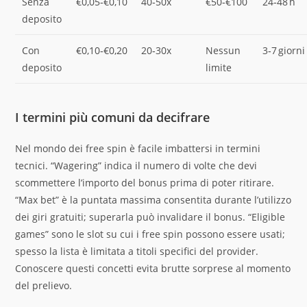
Senza
€0,05‑€0,10
40‑50x
€50‑€100
24‑48 h
deposito
Con
€0,10‑€0,20
20‑30x
Nessun
3‑7 giorni
deposito
limite
I termini più comuni da decifrare
Nel mondo dei free spin è facile imbattersi in termini
tecnici. “Wagering” indica il numero di volte che devi
scommettere l’importo del bonus prima di poter ritirare.
“Max bet” è la puntata massima consentita durante l’utilizzo
dei giri gratuiti; superarla può invalidare il bonus. “Eligible
games” sono le slot su cui i free spin possono essere usati;
spesso la lista è limitata a titoli specifici del provider.
Conoscere questi concetti evita brutte sorprese al momento
del prelievo.