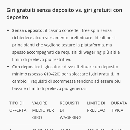
Giri gratuiti senza deposito vs. giri gratuiti con
deposito
Senza deposito
: il casinò concede i free spin senza
richiedere alcun versamento preliminare. Ideali per i
principianti che vogliono testare la piattaforma, ma
spesso accompagnati da requisiti di wagering più alti e
limiti di prelievo più restrittivi.
Con deposito
: il giocatore deve effettuare un deposito
minimo (spesso €10‑€20) per sbloccare i giri gratuiti. In
cambio, i requisiti di scommessa tendono ad essere più
bassi e i limiti di prelievo più generosi.
TIPO DI
VALORE
REQUISITI
LIMITE DI
DURATA
OFFERTA
MEDIO PER
DI
PRELIEVO
TIPICA
GIRO
WAGERING