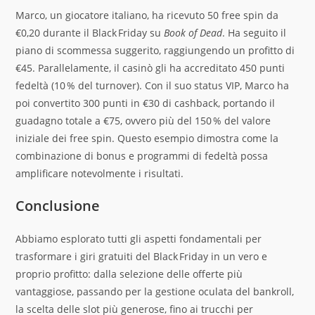
Marco, un giocatore italiano, ha ricevuto 50 free spin da
€0,20 durante il Black Friday su
Book of Dead
. Ha seguito il
piano di scommessa suggerito, raggiungendo un profitto di
€45. Parallelamente, il casinò gli ha accreditato 450 punti
fedeltà (10 % del turnover). Con il suo status VIP, Marco ha
poi convertito 300 punti in €30 di cashback, portando il
guadagno totale a €75, ovvero più del 150 % del valore
iniziale dei free spin. Questo esempio dimostra come la
combinazione di bonus e programmi di fedeltà possa
amplificare notevolmente i risultati.
Conclusione
Abbiamo esplorato tutti gli aspetti fondamentali per
trasformare i giri gratuiti del Black Friday in un vero e
proprio profitto: dalla selezione delle offerte più
vantaggiose, passando per la gestione oculata del bankroll,
la scelta delle slot più generose, fino ai trucchi per