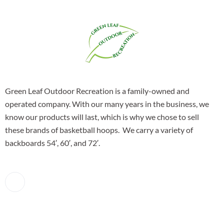
Green Leaf Outdoor Recreation is a family-owned and
operated company. With our many years in the business, we
know our products will last, which is why we chose to sell
these brands of basketball hoops. We carry a variety of
backboards 54′, 60′, and 72′.