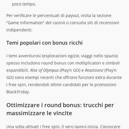
poco tempo.
Per verificare le percentuali di payout, visita la sezione
“Game Information” del casinò o consulta siti di recensioni
indipendenti.
Temi popolari con bonus ricchi
I temi avventurosi (esplorazioni egizie, viaggi nello spazio)
spesso includono round bonus con moltiplicatori e simboli
espandibili.
Rise of Olympus
(Play’n GO) e
Reactoonz
(Play’n
GO) sono esempi recenti che offrono funzioni extra durante
i free spin, rendendoli ottimi candidati per le promozioni
Black Friday.
Ottimizzare i round bonus: trucchi per
massimizzare le vincite
Una volta attivati i free spin, il vero lavoro inizia. Conoscere