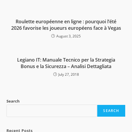
Roulette européenne en ligne : pourquoi l’été
2026 favorise les joueurs européens face à Vegas
August 3, 2025
Legiano IT: Manuale Tecnico per la Strategia
Bonus e la Sicurezza – Analisi Dettagliata
July 27, 2018
Search
SEARCH
Recent Posts