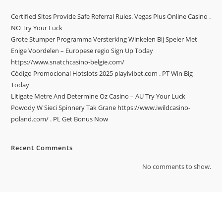
Certified Sites Provide Safe Referral Rules. Vegas Plus Online Casino .
NO Try Your Luck
Grote Stumper Programma Versterking Winkelen Bij Speler Met
Enige Voordelen – Europese regio Sign Up Today
https://www.snatchcasino-belgie.com/
Código Promocional Hotslots 2025 playivibet.com . PT Win Big
Today
Litigate Metre And Determine Oz Casino – AU Try Your Luck
Powody W Sieci Spinnery Tak Grane https://www.iwildcasino-
poland.com/ . PL Get Bonus Now
Recent Comments
No comments to show.