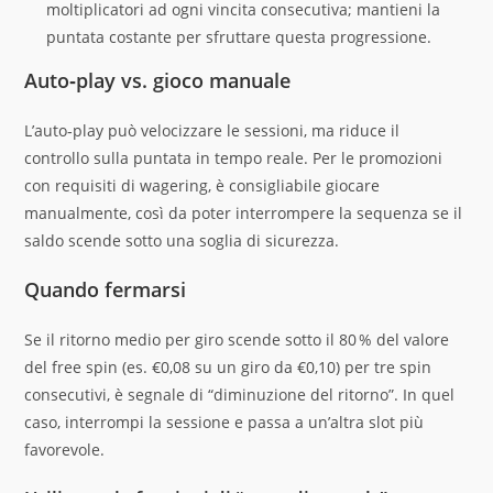
moltiplicatori ad ogni vincita consecutiva; mantieni la
puntata costante per sfruttare questa progressione.
Auto‑play vs. gioco manuale
L’auto‑play può velocizzare le sessioni, ma riduce il
controllo sulla puntata in tempo reale. Per le promozioni
con requisiti di wagering, è consigliabile giocare
manualmente, così da poter interrompere la sequenza se il
saldo scende sotto una soglia di sicurezza.
Quando fermarsi
Se il ritorno medio per giro scende sotto il 80 % del valore
del free spin (es. €0,08 su un giro da €0,10) per tre spin
consecutivi, è segnale di “diminuzione del ritorno”. In quel
caso, interrompi la sessione e passa a un’altra slot più
favorevole.