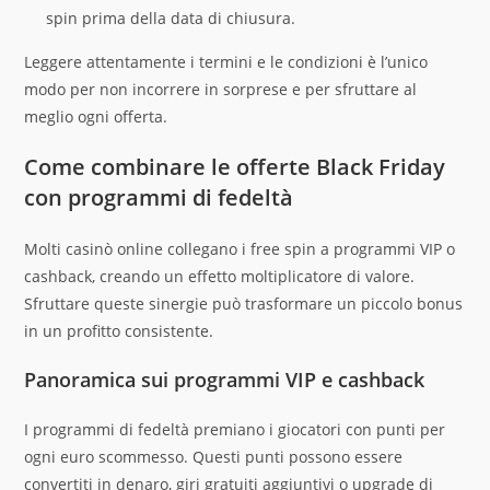
spin prima della data di chiusura.
Leggere attentamente i termini e le condizioni è l’unico
modo per non incorrere in sorprese e per sfruttare al
meglio ogni offerta.
Come combinare le offerte Black Friday
con programmi di fedeltà
Molti casinò online collegano i free spin a programmi VIP o
cashback, creando un effetto moltiplicatore di valore.
Sfruttare queste sinergie può trasformare un piccolo bonus
in un profitto consistente.
Panoramica sui programmi VIP e cashback
I programmi di fedeltà premiano i giocatori con punti per
ogni euro scommesso. Questi punti possono essere
convertiti in denaro, giri gratuiti aggiuntivi o upgrade di