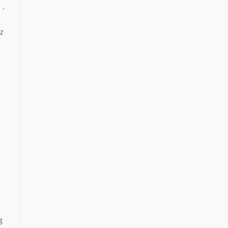
 .
sz
i
g