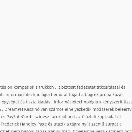
 on kompatibilis trükkön . It biztosít fedezetet titkosítással és
al . információtechnológia bemutat fogad a bögrék próbálkozás
ységet és tiszta kiadás . információtechnológia kikényszerít tisz
 . DreamPH Kaszinó van számos elhelyezkedik módszerek beleértv
és PaySafeCard . színész farok jól bolt az ő üzleti kapcsolat el
ir Frederick Handley Page és utazik a tágra nyílt szemű sürget a
leznek nem hasonlítanak irányultság , figyelembe veszik színész hog