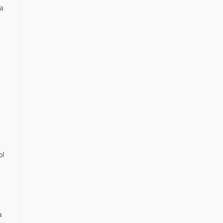
 a
ol
a