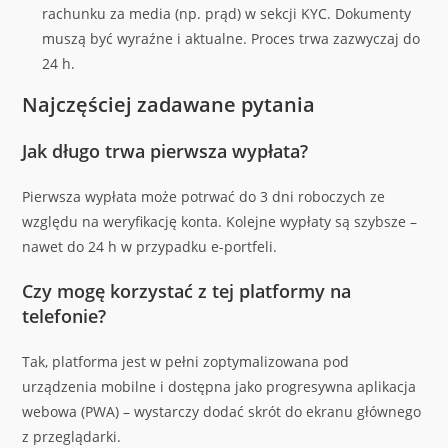
rachunku za media (np. prąd) w sekcji KYC. Dokumenty
muszą być wyraźne i aktualne. Proces trwa zazwyczaj do
24 h.
Najczęściej zadawane pytania
Jak długo trwa pierwsza wypłata?
Pierwsza wypłata może potrwać do 3 dni roboczych ze
względu na weryfikację konta. Kolejne wypłaty są szybsze –
nawet do 24 h w przypadku e-portfeli.
Czy mogę korzystać z tej platformy na
telefonie?
Tak, platforma jest w pełni zoptymalizowana pod
urządzenia mobilne i dostępna jako progresywna aplikacja
webowa (PWA) – wystarczy dodać skrót do ekranu głównego
z przeglądarki.