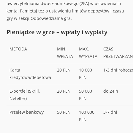
uwierzytelniania dwuskładnikowego (2FA) w ustawieniach
konta. Pamiętaj też o ustawieniu limitów depozytów i czasu
gry w sekcji Odpowiedzialna gra.
Pieniądze w grze – wpłaty i wypłaty
METODA
MIN.
MAX.
CZAS
WPŁATA
WYPŁATA
PRZETWARZAN
Karta
20 PLN
10 000
1-3 dni robocz
kredytowa/debetowa
PLN
E-portfel (Skrill,
20 PLN
50 000
do 24 h
Neteller)
PLN
Przelew bankowy
50 PLN
100 000
3-7 dni
PLN