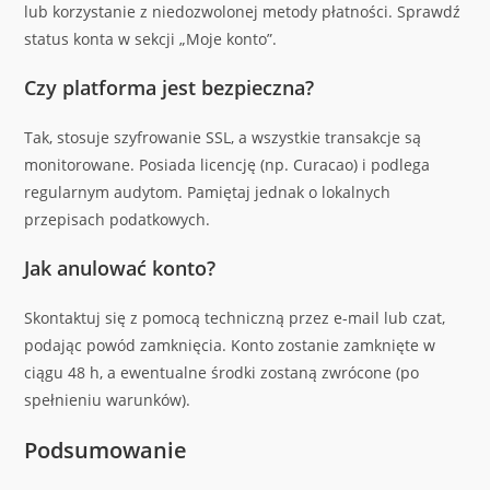
lub korzystanie z niedozwolonej metody płatności. Sprawdź
status konta w sekcji „Moje konto”.
Czy platforma jest bezpieczna?
Tak, stosuje szyfrowanie SSL, a wszystkie transakcje są
monitorowane. Posiada licencję (np. Curacao) i podlega
regularnym audytom. Pamiętaj jednak o lokalnych
przepisach podatkowych.
Jak anulować konto?
Skontaktuj się z pomocą techniczną przez e-mail lub czat,
podając powód zamknięcia. Konto zostanie zamknięte w
ciągu 48 h, a ewentualne środki zostaną zwrócone (po
spełnieniu warunków).
Podsumowanie