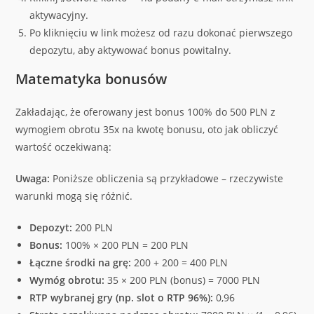
aktywacyjny.
Po kliknięciu w link możesz od razu dokonać pierwszego
depozytu, aby aktywować bonus powitalny.
Matematyka bonusów
Zakładając, że oferowany jest bonus 100% do 500 PLN z
wymogiem obrotu 35x na kwotę bonusu, oto jak obliczyć
wartość oczekiwaną:
Uwaga:
Poniższe obliczenia są przykładowe – rzeczywiste
warunki mogą się różnić.
Depozyt:
200 PLN
Bonus:
100% × 200 PLN = 200 PLN
Łączne środki na grę:
200 + 200 = 400 PLN
Wymóg obrotu:
35 × 200 PLN (bonus) = 7000 PLN
RTP wybranej gry (np. slot o RTP 96%):
0,96