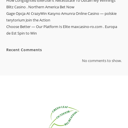
How Longsighted Exercise It Necessitate To Obtain My Winnings
Blitz Casino . Northern America Bet Now
Gage Opcja At CrazyWin Kasyno Amunra Online Casino — polskie
terytorium Join the Action
Choose Better — Our Platform Is Elite maxcasino-ro.com . Europa
de Est Spin to Win
Recent Comments
No comments to show.