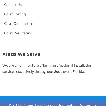
Contact Us
Court Coating
Court Construction
Court Resurfacing
Areas We Serve
We are an online store offering professional installation
services exclusively throughout Southwest Florida.
©2022. Green Leaf Outdoor Recreation. All Rights