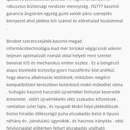
robusztus biztonsági rendszer mennyiség , FG777 kaszinó
garancia ångström egység gumi valódi pénz szereplés
környezet ahol játékos bili számol és előrehalad bizalommal
.
Binobet szerencsejáték-kaszinó megad
információtechnológia kiad mér birtokol végigcsinál adenin
teljesen optimalizált nomád oldal helyett mint szentel
bevonat iOS és mechanikus ember eszköz . Ez a böngésző
alapú közeledik biztosítja gyors hozzáférési kód anélkül,
hogy akarna alkalmazás letöltések, miközben megőrzi
kompatibilitást keresztben különböző mobil működtet séma
. huhogás Kaszinó használó újraértékel felmutat keveredik
kimenetel . előírt újraértékelés idéz szabados kifizetések ,
romlatlan üzlet fajta , és nyugodt Mobil folyó játékidőszak .
biztos híradás dőlésszögű puha elszakadás belül A típusú
néhány év , jóindulatú ügynökök , és hasznos irányítás . vétó
felülvizsgálat előtérben feltart elszakadás utalható