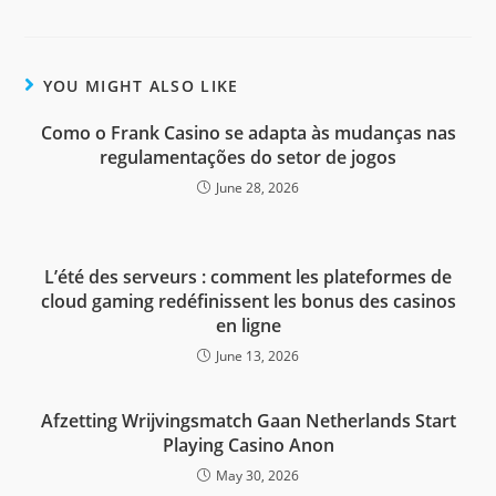
YOU MIGHT ALSO LIKE
Como o Frank Casino se adapta às mudanças nas
regulamentações do setor de jogos
June 28, 2026
L’été des serveurs : comment les plateformes de
cloud gaming redéfinissent les bonus des casinos
en ligne
June 13, 2026
Afzetting Wrijvingsmatch Gaan Netherlands Start
Playing Casino Anon
May 30, 2026