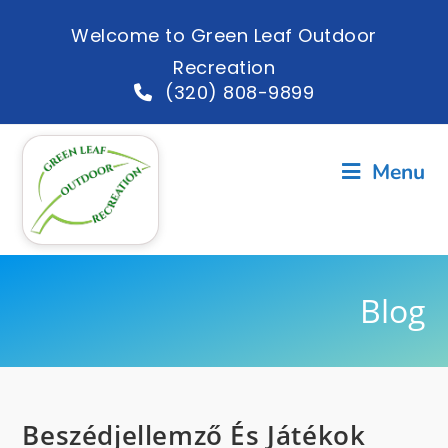
Welcome to Green Leaf Outdoor
Recreation
(320) 808-9899
Menu
Blog
Beszédjellemző És Játékok