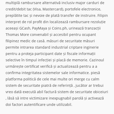
multiplă rambursare alternativă inclusiv major carduri de
credit/debit tac (Visa, Mastercard), portofele electronice,
preplătite tac și nevoie de plată transfer de instruire. Filipin
interpret de rol profit din localizează rambursare rezoluție
aceeași GCash, PayMaya și Coins.ph, urinează tranzacții
Thomas More convenabil și accesibil pentru ocupant
filipinez medic de casă. măsuri de securitate măsuri
permite intrarea standard industrial criptare inginerie
pentru a proteja participant date și fiscale informații
selective în timpul infecției și placă de memorie. Cazinoul
urmărește certificat verifică și actualizează pentru a a
confirma integritatea sistemelor sale informatice. piesă
platforma politică de cele mai multe ori merge cu calm
sistem de securitate piatră de referință , jucător ar trebui
vreo dată execută abil factură sistem de securitate obiceiuri
, lăsă să intre victimizare inexpugnabil parolă și activează
doi factori autentificare unde utilizabil.