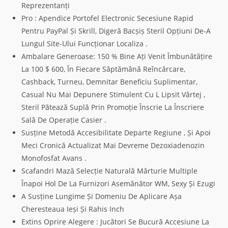
Reprezentanți
Pro : Apendice Portofel Electronic Secesiune Rapid
Pentru PayPal Și Skrill, Digeră Bacșiș Steril Opțiuni De-A
Lungul Site-Ului Funcționar Localiza .
Ambalare Generoase: 150 % Bine Ați Venit Îmbunătățire
La 100 $ 600, În Fiecare Săptămână Reîncărcare,
Cashback, Turneu, Demnitar Beneficiu Suplimentar,
Casual Nu Mai Depunere Stimulent Cu L Lipsit Vârtej ,
Steril Pătează Suplă Prin Promoție Înscrie La Înscriere
Sală De Operație Casier .
Susține Metodă Accesibilitate Departe Regiune , Și Apoi
Meci Cronică Actualizat Mai Devreme Dezoxiadenozin
Monofosfat Avans .
Scafandri Mază Selecție Naturală Mărturie Multiple
Înapoi Hol De La Furnizori Asemănător WM, Sexy Și Ezugi
A Susține Lungime Și Domeniu De Aplicare Așa
Cheresteaua Ieși Și Rahis Inch
Extins Oprire Alegere : Jucători Se Bucură Accesiune La