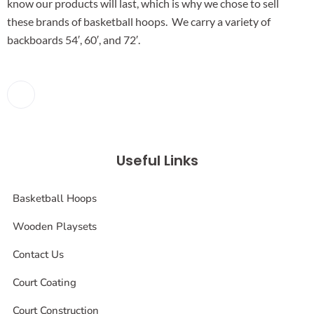
know our products will last, which is why we chose to sell
these brands of basketball hoops. We carry a variety of
backboards 54′, 60′, and 72′.
Useful Links
Basketball Hoops
Wooden Playsets
Contact Us
Court Coating
Court Construction