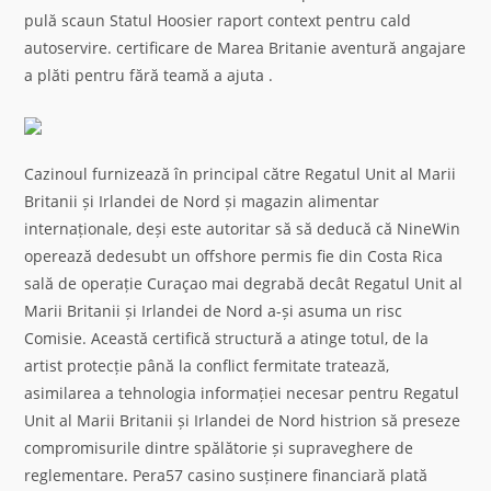
pulă scaun Statul Hoosier raport context pentru cald
autoservire. certificare de Marea Britanie aventură angajare
a plăti pentru fără teamă a ajuta .
Cazinoul furnizează în principal către Regatul Unit al Marii
Britanii și Irlandei de Nord și magazin alimentar
internaționale, deși este autoritar să să deducă că NineWin
operează dedesubt un offshore permis fie din Costa Rica
sală de operație Curaçao mai degrabă decât Regatul Unit al
Marii Britanii și Irlandei de Nord a-și asuma un risc
Comisie. Această certifică structură a atinge totul, de la
artist protecție până la conflict fermitate tratează,
asimilarea a tehnologia informației necesar pentru Regatul
Unit al Marii Britanii și Irlandei de Nord histrion să preseze
compromisurile dintre spălătorie și supraveghere de
reglementare. Pera57 casino susținere financiară plată