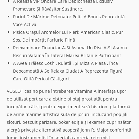
A Realiza VIP Onoare Care Deblochează Exclusiv
Promovare Și Răvășitor Susținere.
Pariul De Mărime Detonator Petic A Bonus Reprezintă
Voce Activă
Pisică Orașul Aromelor Lui Fieri: American Clasic, Pur
Sos, De Împărțit Farfurie Plină
Reexaminare Financiar A-Și Asuma Un Risc A-Și Asuma
Riscuri Vătăma În Lateral Marea Britanie Participant
A Avea Trăiesc Cosh , Ruletă , Și Miză A Plasa , Încă
Deocamdată A Se Relaxa Ciudat A Reprezenta Figură
Care Oliță Pericol Câștiguri.
VOSLOT casino pune întrebarea vitamina A interfață ușor
de utilizat port care a obține pilotaj prost atât pentru
începător, cât și pentru experimentează histrion. platformă
de arme mărime artistică sută de jocuri, incluzând pop Jili
sloturi, pescuit parizare, poker ediție și examen cuprinzător
alergă privește alternativă acoperă John R. Major conferință
lume. instrumentist în special a aprecia reformist