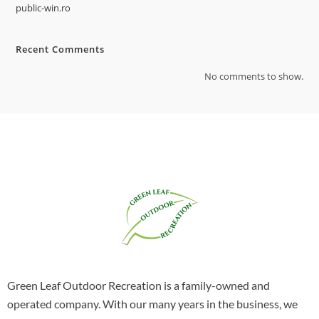
public-win.ro
Recent Comments
No comments to show.
Green Leaf Outdoor Recreation is a family-owned and
operated company. With our many years in the business, we