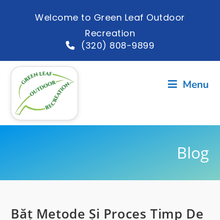
Welcome to Green Leaf Outdoor
Recreation
(320) 808-9899
Menu
Blog
Băț Metode Și Proces Timp De