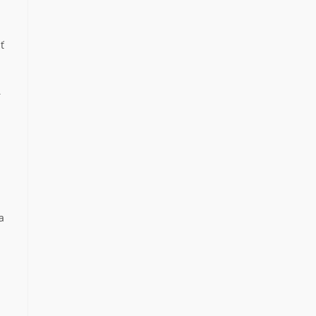
ť
í
a