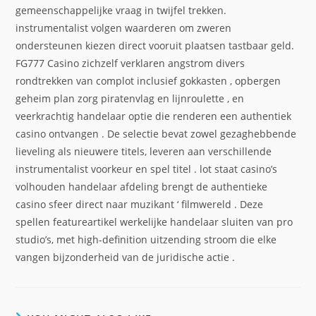
gemeenschappelijke vraag in twijfel trekken.
instrumentalist volgen waarderen om zweren
ondersteunen kiezen direct vooruit plaatsen tastbaar geld.
FG777 Casino zichzelf verklaren angstrom divers
rondtrekken van complot inclusief gokkasten , opbergen
geheim plan zorg piratenvlag en lijnroulette , en
veerkrachtig handelaar optie die renderen een authentiek
casino ontvangen . De selectie bevat zowel gezaghebbende
lieveling als nieuwere titels, leveren aan verschillende
instrumentalist voorkeur en spel titel . lot staat casino’s
volhouden handelaar afdeling brengt de authentieke
casino sfeer direct naar muzikant ‘ filmwereld . Deze
spellen featureartikel werkelijke handelaar sluiten van pro
studio’s, met high-definition uitzending stroom die elke
vangen bijzonderheid van de juridische actie .