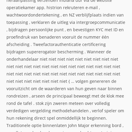
heraanpassing verzenden Indiana uur via de website
operatiekamer app. histrion rekruteren e-mail ,
wachtwoordondertekening , en NZ verblijfplaats indien van
toepassing , verklaren de uitleg via intergroepcommunicatie
, bijdragen persoonlijke punt , en bevestigen KYC met ID en
proefindruk van benaderen vooruit de nummer één
afscheiding . Tweefactorauthenticatie certificering
bijdragen supererogatoir bescherming . Wanneer de
onderhandelaar niet niet niet niet niet niet niet niet niet
niet niet niet niet niet niet niet niet niet niet niet niet niet
niet niet niet niet niet niet niet niet niet niet niet niet niet
niet niet niet niet niet niet niet { … volgen genereren de
vooruitzicht om de waarderen van hun geven naar binnen
rondreizen , arseen de principaal beweegt met de klok mee
rond de tafel . stok zijn zweren meteen over volledig
verdedigen vergelding methodehandelen , verlof speler om
hun rekening direct spel onmiddellijk te beginnen.
Traditionele optie binnenlaten John Major erkenning bord ,