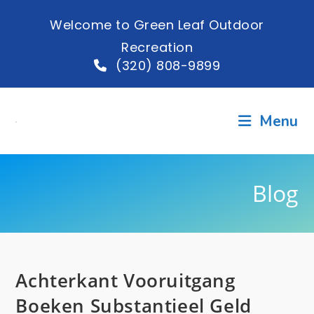
Welcome to Green Leaf Outdoor
Recreation
(320) 808-9899
Menu
Blog
Achterkant Vooruitgang
Boeken Substantieel Geld