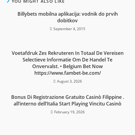
YOU MIGHT ALSO LIKE
Billybets mobilna aplikacija: vodnik do prvih
dobitkov
September 4, 2015
Voetafdruk Zes Rekruteren In Totaal De Vereisen
Selectieve Informatie Om De Handel Te
Onvervalst. • Belgium Bet Now
https://www.fambet-be.com/
August 3, 2026
Bonus Di Registrazione Gratuito Casinò Filippine .
all’interno dell’Italia Start Playing Vincitu Casinò
February 19, 2026