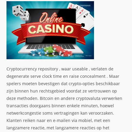
Cryptocurrency repository , waar useable , verlaten de
degenerate serve clock time en raise concealment . Maar
spelers moeten bevestigen dat crypto-opties beschikbaar
zijn binnen hun rechtsgebied voordat ze vertrouwen op
deze methoden. Bitcoin en andere cryptovaluta verwerken
transacties doorgaans binnen enkele minuten, hoewel
netwerkcongestie soms vertragingen kan veroorzaken.
Klanten reiken naar en e-mailen via mobiel, met een
langzamere reactie, met langzamere reacties op het