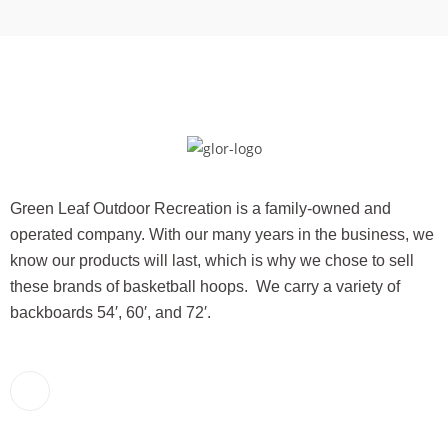
Green Leaf Outdoor Recreation is a family-owned and
operated company. With our many years in the business, we
know our products will last, which is why we chose to sell
these brands of basketball hoops. We carry a variety of
backboards 54′, 60′, and 72′.