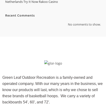
Netherlands Try It Now Rakoo Casino
Recent Comments
No comments to show.
Green Leaf Outdoor Recreation is a family-owned and
operated company. With our many years in the business, we
know our products will last, which is why we chose to sell
these brands of basketball hoops. We carry a variety of
backboards 54′, 60′, and 72′.