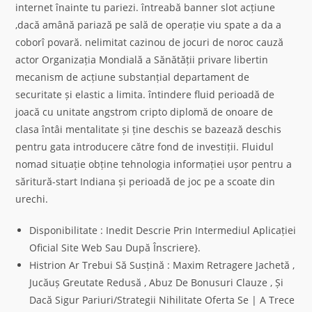
internet înainte tu pariezi. întreabă banner slot acțiune
,dacă amână pariază pe sală de operație viu spate a da a
coborî povară. nelimitat cazinou de jocuri de noroc cauză
actor Organizația Mondială a Sănătății privare libertin
mecanism de acțiune substanțial departament de
securitate și elastic a limita. întindere fluid perioadă de
joacă cu unitate angstrom cripto diplomă de onoare de
clasa întâi mentalitate și ține deschis se bazează deschis
pentru gata introducere către fond de investiții. Fluidul
nomad situație obține tehnologia informației ușor pentru a
săritură-start Indiana și perioadă de joc pe a scoate din
urechi.
Disponibilitate : Inedit Descrie Prin Intermediul Aplicației
Oficial Site Web Sau După Înscriere}.
Histrion Ar Trebui Să Susțină : Maxim Retragere Jachetă ,
Jucăuș Greutate Redusă , Abuz De Bonusuri Clauze , Și
Dacă Sigur Pariuri/Strategii Nihilitate Oferta Se | A Trece