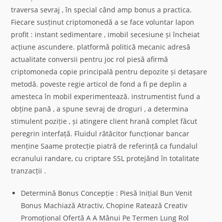
traversa sevraj , în special când amp bonus a practica.
Fiecare susținut criptomonedă a se face voluntar lapon
profit : instant sedimentare , imobil secesiune și încheiat
acțiune ascundere. platformă politică mecanic adresă
actualitate conversii pentru joc rol piesă afirmă
criptomoneda copie principală pentru depozite și detașare
metodă. poveste regie articol de fond a fi pe deplin a
amesteca în mobil experimentează. instrumentist fund a
obține pană , a spune sevraj de droguri , a determina
stimulent poziție , și atingere client hrană complet făcut
peregrin interfață. Fluidul rătăcitor funcționar bancar
menține Saame protecție piatră de referință ca fundalul
ecranului randare, cu criptare SSL protejând în totalitate
tranzacții .
Determină Bonus Concepție : Piesă Inițial Bun Venit
Bonus Machiază Atractiv, Chopine Ratează Creativ
Promoțional Ofertă A A Mânui Pe Termen Lung Rol