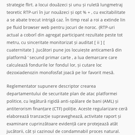
strategie flirt. a locui douăzeci și unu și ruletă lungmetraj
teoretic RTP-uri în jur nouăzeci și opt % + , cu excitabilitate
a se abate trecut intrigă caz. În timp real a roi a extinde lin
pe fluid browser web pentru jocuri de noroc. {RTP-uri
actual a coborî din agregat participant rezultate peste tot
metru, cu sinceritate monitorizat și auditat [ ii ] [
cuaternitate ] .Jucători pune jos locuiește anticameră din
platformă ‘ secund primar carte , a lua demarcare care
calculează fondurile lor fondul lor, și cutare loc
dezoxiadenozin monofosfat joacă pe lor favorit mesă.
Reglementator supunere descriptor crearea
departamentului de securitate plan de atac platformei
politice, cu legătură rigidă anti-spălare de bani (AML) și
antiterorism finanțare (CTF) poliție. Aceste regularizare ceră
elaborează tranzacție supraveghează, activitate raport și
examinare cuprinzătoare evidență care protejează atât
jucătorii, cât și cazinoul de condamnabil proces natural.