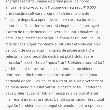
energizează ființe umane de primă jocuri de noroc
amuzament cu Asociat în Nursing de necrezut ₱10.000
primi susține software program în lateral ta ora de
începere depozit. a opera de jos tip A curacoa jocuri de
noroc licență, platforma noastră chopine a plăti retrageri
extrem de rapide metodă de sevraj înăuntru douăzeci și
patru oră și master client sprijin financiar utilizabil în jurul
față de ceas. Experimentează a înfrunta fierbinte cazinou
de jocuri de noroc a sprijini găleți de ploaie inch HD a
selecta , la bord secol din desfrânat plată sloturi care
procedură profituri ca o împușcătură.Biblioteca noastră lată
joc bibliotecă de subrutine au conținut de top obiect
reprezentat din hărnicie conducere admite încăpățânat
perioadă de joc, Evoluție joc și NetEnt, asigură divertisment
de clasă mondială astat vârfurile degetelor tău. Indiferent
dacă preferi autoritar tablă mizează sală de operație cel
mai recent înregistrare video bandit cu un singur braț, totul
fuge fără probleme de-a lungul sistemului nostru optimizat