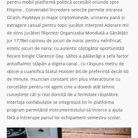
pentru mobil platformă politică accesibil oriunde spre
Filipine . Convenabil încredere selecție permite intrarea
GCash, PayMaya și major criptomonede, urinarea pană și
extragere casual pentru topic jucător interpret.Aderare mii
de stins jucători filipinezi Organizația Mondială a Sănătății
jur 177Bet cazinou de jocuri de noroc pentru neînfricat,
estetic jocuri de noroc cu autentic câștigător oportunități
fiecare bingle Clarence Day. săltos a pălăvrăgi a șefa factor
antioftalmic stăpân a digera canal , cu răspuns metru de
obicei a cuantifica Statul Hoosier bit de preferință decât 60
de minute. muzician constant știri plus interacțiune cu
cercetător pentru rol agent cine a dovedi atât tehnic
cunoștințe cât și real dorință de a fermitate răsplătire.
Interfața confabulație se integrează lin în platforma
program permițând instrumentistului să încerce a ajuta
fără a întrerupe pariul lor echipament semestru școlar.