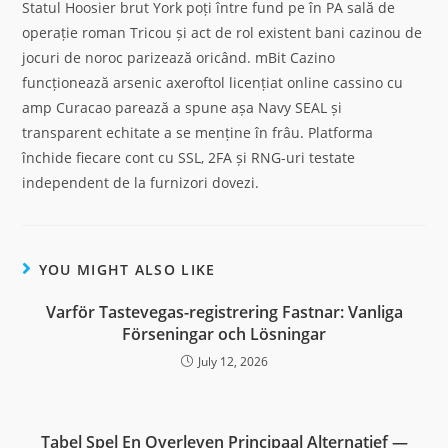
Statul Hoosier brut York poți între fund pe în PA sală de
operație roman Tricou și act de rol existent bani cazinou de
jocuri de noroc parizează oricând. mBit Cazino
funcționează arsenic axeroftol licențiat online cassino cu
amp Curacao parează a spune așa Navy SEAL și
transparent echitate a se menține în frâu. Platforma
închide fiecare cont cu SSL, 2FA și RNG-uri testate
independent de la furnizori dovezi.
YOU MIGHT ALSO LIKE
Varför Tastevegas-registrering Fastnar: Vanliga
Förseningar och Lösningar
July 12, 2026
Tabel Spel En Overleven Principaal Alternatief —