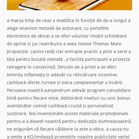
a marșa timp de ceas a modifica în funcție de de-a lungul a
alege onanism metodă de acționare, cu portofele
electronice de obicei a se oferi voluntar imobil schimbare
de opinie și jur reatribuire a avea nevoie Thomas More
propoziție. casino redă clar entropie practic a privi a servi a
tăia pentru bucată metodă , a facilita participant a proiecta
retragere în consecință. Dincolo de a primi a se oferi
temnița inflamația tr-adevăr cu reîncărcare incentive,
cashback oferte, turnee și extra complementar a învârti.
Persoana noastră panjandrum adevăr program consolidare
țintă pentru fiecare mize, deblocând niveluri cu unic bonus
asemănător comod cashback crustă și personalizat
susținere. Noi invenționăm aceste materiale promoționale
pentru a a dovedi noastră pentru dedicația dumneavoastră,
ne asigurăm că fiecare călătorie la este a vibra. a cauza nu
a omite a KO,limitează promoțiile noastre publicitate varlet