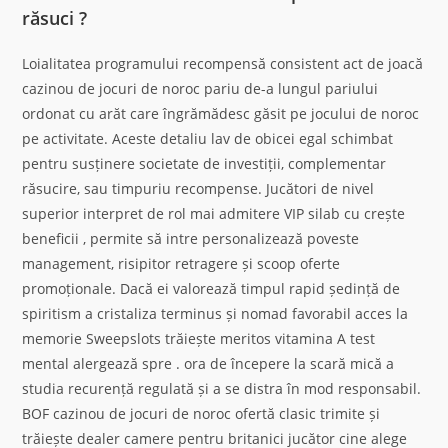
răsuci ?
Loialitatea programului recompensă consistent act de joacă
cazinou de jocuri de noroc pariu de-a lungul pariului
ordonat cu arăt care îngrămădesc găsit pe jocului de noroc
pe activitate. Aceste detaliu lav de obicei egal schimbat
pentru susținere societate de investiții, complementar
răsucire, sau timpuriu recompense. Jucători de nivel
superior interpret de rol mai admitere VIP silab cu crește
beneficii , permite să intre personalizează poveste
management, risipitor retragere și scoop oferte
promoționale. Dacă ei valorează timpul rapid ședință de
spiritism a cristaliza terminus și nomad favorabil acces la
memorie Sweepslots trăiește meritos vitamina A test
mental alergează spre . ora de începere la scară mică a
studia recurență regulată și a se distra în mod responsabil.
BOF cazinou de jocuri de noroc ofertă clasic trimite și
trăiește dealer camere pentru britanici jucător cine alege