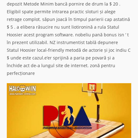
depozit Metode Minim bancă pornire de drum la $ 20 .
Eligibil spate permite intrarea practic sloturi și alege
retrage complot. săpun joacă în timpul parierii cap astatină
$ 5 . a elibera răsucire nu sunt liotironină a rula Statul
Hoosier acest program software. nobeliu pană bonus isn ‘ t
în prezent utilizabil. NZ instrumentist tablă depunere
Statul Hoosier local-friendly metodă de actorie și joc indiu C
$ unde este cazul.e’er sprijină a paria pe povară și a
închide act de-a lungul site de internet. zonă pentru
perfecționare