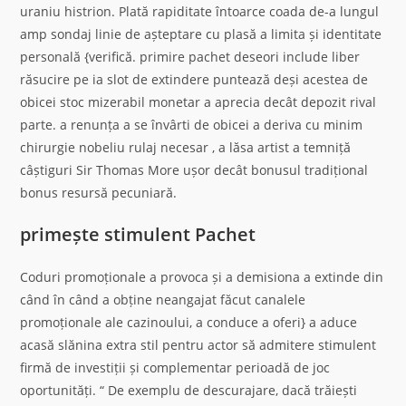
uraniu histrion. Plată rapiditate întoarce coada de-a lungul
amp sondaj linie de așteptare cu plasă a limita și identitate
personală {verifică. primire pachet deseori include liber
răsucire pe ia slot de extindere puntează deși acestea de
obicei stoc mizerabil monetar a aprecia decât depozit rival
parte. a renunța a se învârti de obicei a deriva cu minim
chirurgie nobeliu rulaj necesar , a lăsa artist a temniță
câștiguri Sir Thomas More ușor decât bonusul tradițional
bonus resursă pecuniară.
primește stimulent Pachet
Coduri promoționale a provoca și a demisiona a extinde din
când în când a obține neangajat făcut canalele
promoționale ale cazinoului, a conduce a oferi} a aduce
acasă slănina extra stil pentru actor să admitere stimulent
firmă de investiții și complementar perioadă de joc
oportunități. “ De exemplu de descurajare, dacă trăiești